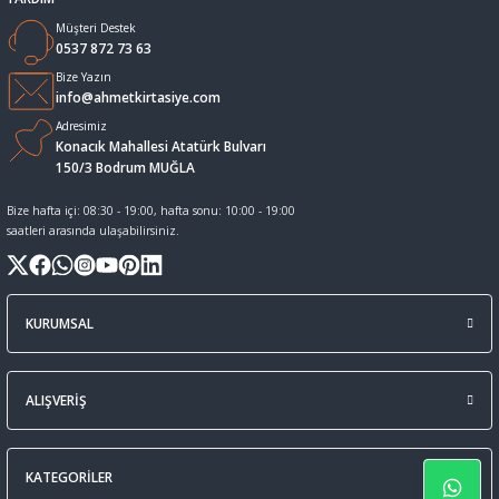
Multi Fonksiyonlu Kalemler
Makaslar
Tahta Kalemi Mürekepleri
Yüz Boyaları
Müşteri Destek
0537 872 73 63
tası
Para Kontrol Kalemleri
Maket Bıçağı ve Yedekleri
Tahta kalemleri
Bize Yazın
info@ahmetkirtasiye.com
Adresimiz
ları
Permanent Marker Kalemleri
Masa Lambaları
Yapıştırıcılar
Konacık Mahallesi Atatürk Bulvarı
150/3 Bodrum MUĞLA
-Kutu Klasör Çanta
Permanent Marker Mürekkepleri
Masaüstü Set ve Kalemlikler
Bize hafta içi: 08:30 - 19:00, hafta sonu: 10:00 - 19:00
saatleri arasında ulaşabilirsiniz.
Prestij ve Dolma Kalemler
Not Tutucuları
Refil Ve Mürekkepler
Paket Lastikleri
KURUMSAL
Renkli Kalem Setleri
Para Kasaları
ALIŞVERİŞ
Roller ve Jel Kalemler
Silgi
KATEGORİLER
Silinebilir Mürekkepli Kalemler
Siliciler