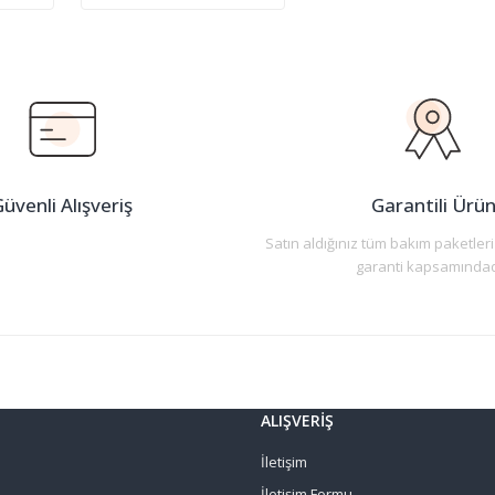
üvenli Alışveriş
Garantili Ürü
Satın aldığınız tüm bakım paketleri
garanti kapsamındad
ALIŞVERİŞ
İletişim
İletişim Formu