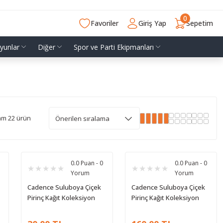
0
Favoriler
Giriş Yap
Sepetim
yunlar
Diğer
Spor ve Parti Ekipmanları
am 22 ürün
0.0 Puan - 0
0.0 Puan - 0
Yorum
Yorum
Cadence Suluboya Çiçek
Cadence Suluboya Çiçek
Pirinç Kağıt Koleksiyon
Pirinç Kağıt Koleksiyon
Beyaz Zemin Wfc-017
Beyaz Zemin Wfc-016
90x90
90x90