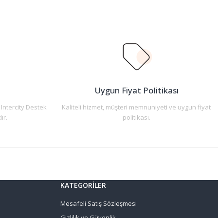
n
Uygun Fiyat Politikası
 Intercity Destek
Kaliteli hizmet, müşteri memnuniyeti ve uygun fiyat
ır.
politikası.
KATEGORİLER
Mesafeli Satış Sözleşmesi
Gizlilik ve Güvenlik