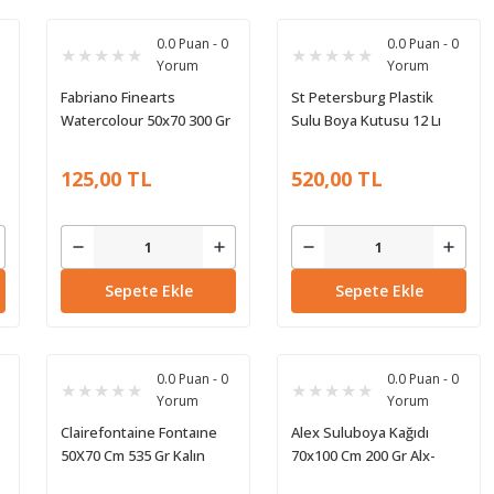
0.0 Puan - 0
0.0 Puan - 0
Yorum
Yorum
Fabriano Finearts
St Petersburg Plastik
Watercolour 50x70 300 Gr
Sulu Boya Kutusu 12 Lı
Suluboya Kağıdı
42350
125,00 TL
520,00 TL
Sepete Ekle
Sepete Ekle
0.0 Puan - 0
0.0 Puan - 0
Yorum
Yorum
Clairefontaine Fontaıne
Alex Suluboya Kağıdı
50X70 Cm 535 Gr Kalın
70x100 Cm 200 Gr Alx-
Dokulu Suluboya Kağıdı
0268