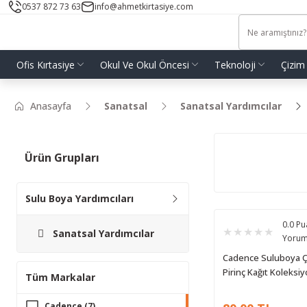
0537 872 73 63
info@ahmetkirtasiye.com
Ofis Kırtasiye
Okul Ve Okul Öncesi
Teknoloji
Çizim
Anasayfa
Sanatsal
Sanatsal Yardımcılar
Ürün Grupları
Sulu Boya Yardımcıları
0.0 Pu
Sanatsal Yardımcılar
Yoru
Cadence Suluboya Ç
Pirinç Kağıt Koleksi
Tüm Markalar
Beyaz Zemin Wfcr-0
30x68
Cadence (7)