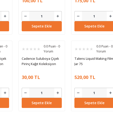
100,00 TL
175,00 TL
Sepete Ekle
Sepete Ekle
an - 0
0.0 Puan - 0
0.0 Puan - 0
m
Yorum
Yorum
içek
Cadence Suluboya Çiçek
Talens Liquid Making Fil
yon
Pirinç Kağıt Koleksiyon
Jar 75
06
Beyaz Zemin Wfc-027
30x30
30,00 TL
520,00 TL
Sepete Ekle
Sepete Ekle