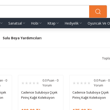
Sanatsal
Hobi
Kitap
Hediyelik
Oyuncak Ve O
Sulu Boya Yardımcıları
Topl
an - 0
0.0 Puan - 0
0.0 Puan - 0
m
Yorum
Yorum
içek
Cadence Suluboya Çiçek
Cadence Suluboya Çiçek
yon
Pirinç Kağıt Koleksiyon
Pirinç Kağıt Koleksiyon
17
Beyaz Zemin Wfcr-004
Beyaz Zemin Wfc-015
30x68
90x90