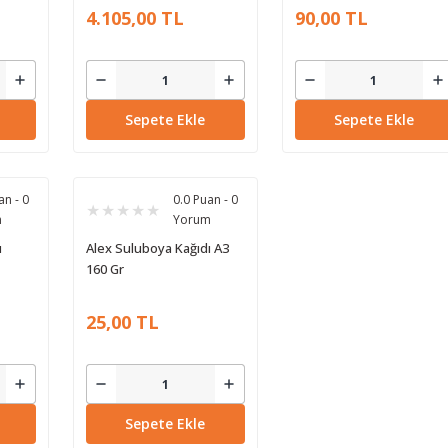
Metal Kutu 191202243
4.105,00 TL
90,00 TL
Sepete Ekle
Sepete Ekle
an - 0
0.0 Puan - 0
m
Yorum
ı
Alex Suluboya Kağıdı A3
160 Gr
25,00 TL
Sepete Ekle