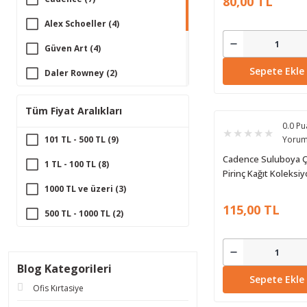
80,00 TL
Alex Schoeller (4)
Güven Art (4)
Sepete Ekle
Daler Rowney (2)
Canson (1)
Tüm Fiyat Aralıkları
Clairefontaine (1)
0.0 Pu
101 TL - 500 TL (9)
Yoru
Fabrıano (1)
Cadence Suluboya Ç
1 TL - 100 TL (8)
Ponart (1)
Pirinç Kağıt Koleksi
Beyaz Zemin Wfc-0
1000 TL ve üzeri (3)
Talens (1)
60x60
115,00 TL
500 TL - 1000 TL (2)
Blog Kategorileri
Sepete Ekle
Ofis Kırtasiye