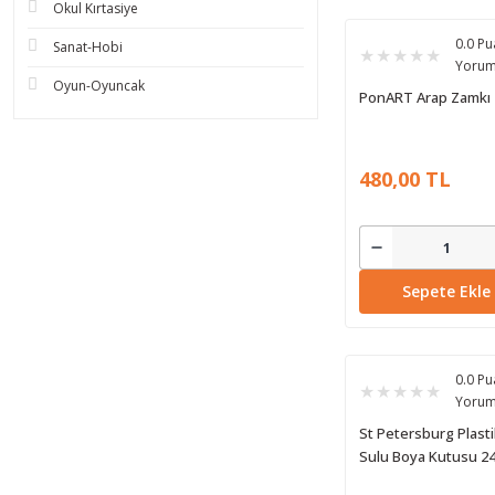
Okul Kırtasiye
0.0 Pu
Sanat-Hobi
Yoru
Oyun-Oyuncak
PonART Arap Zamkı 
480,00 TL
Sepete Ekle
0.0 Pu
Yoru
St Petersburg Plasti
Sulu Boya Kutusu 24
2437