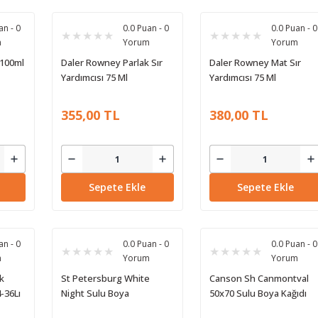
an - 0
0.0 Puan - 0
0.0 Puan - 0
m
Yorum
Yorum
100ml
Daler Rowney Parlak Sır
Daler Rowney Mat Sır
Yardımcısı 75 Ml
Yardımcısı 75 Ml
355,00 TL
380,00 TL
Sepete Ekle
Sepete Ekle
an - 0
0.0 Puan - 0
0.0 Puan - 0
m
Yorum
Yorum
k
St Petersburg White
Canson Sh Canmontval
-36Lı
Night Sulu Boya
50x70 Sulu Boya Kağıdı
Granulation 21 Renk
300 G