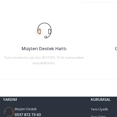
Müşteri Destek Hattı
G
Tüm sorularınız için bizi 0537 872 73 63 numaradan
arayabilirsiniz.
YARDIM
KURUMSAL
Müşteri Destek
Yeni Üyelik
0537 872 73 63
Üye Girişi