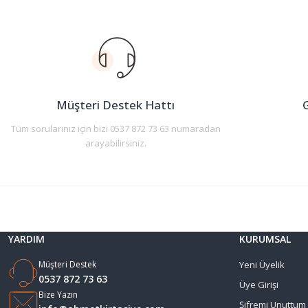
Müşteri Destek Hattı
G
Tüm sorularınız için bizi 0537 872 73 63 numaradan
arayabilirsiniz.
YARDIM
KURUMSAL
Müşteri Destek
Yeni Üyelik
0537 872 73 63
Üye Girişi
Bize Yazın
Şifremi Unuttum