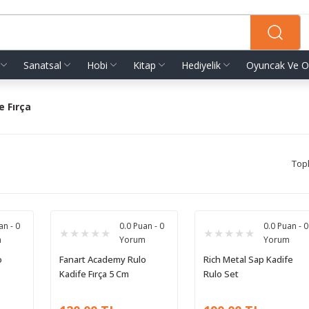
Sanatsal
Hobi
Kitap
Hediyelik
Oyuncak Ve O
e Fırça
Top
an - 0
0.0 Puan - 0
0.0 Puan - 0
m
Yorum
Yorum
o
Fanart Academy Rulo
Rich Metal Sap Kadife
Kadife Fırça 5 Cm
Rulo Set