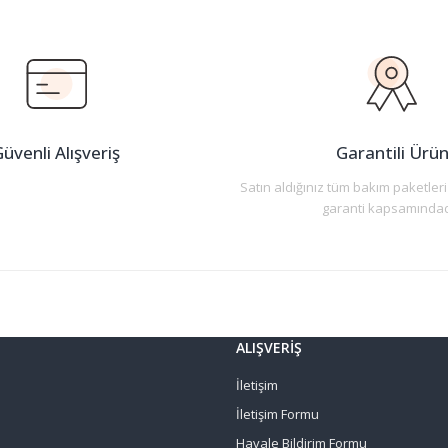
üvenli Alışveriş
Garantili Ürü
Satın aldığınız tüm bakım paketleri
garanti kapsamındad
ALIŞVERİŞ
İletişim
İletişim Formu
Havale Bildirim Formu