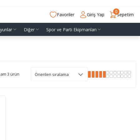
0
Favoriler
Giriş Yap
Sepetim
yunlar
Diğer
Spor ve Parti Ekipmanları
lam 3 ürün