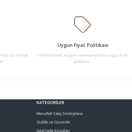
n
Uygun Fiyat Politikası
 Intercity Destek
Kaliteli hizmet, müşteri memnuniyeti ve uygun fiyat
ır.
politikası.
KATEGORİLER
Mesafeli Satış Sözleşmesi
Gizlilik ve Güvenlik
İptal İade Koşullari