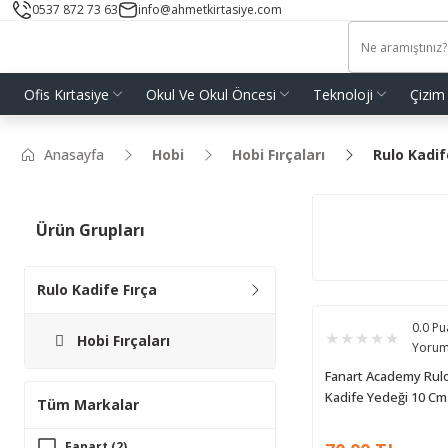
0537 872 73 63
info@ahmetkirtasiye.com
Ofis Kırtasiye
Okul Ve Okul Öncesi
Teknoloji
Çizim
Anasayfa
Hobi
Hobi Fırçaları
Rulo Kadif
Ürün Grupları
Rulo Kadife Fırça
0.0 Pu
Hobi Fırçaları
Yoru
Fanart Academy Rul
Kadife Yedeği 10 Cm
Tüm Markalar
Fanart (2)