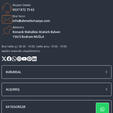
Müşteri Destek
Sıvı Tebeşir Tahta kalemleri
Sıvı ve Sprey Yapıştırıcıları
0537 872 73 63
Bize Yazın
info@ahmetkirtasiye.com
Tahta Kalem Mürekkepleri
Sümen Takımları ve Deri Ürünler
Adresimiz
Konacık Mahallesi Atatürk Bulvarı
Tahta Kalemleri Ve Silgi
Zımba Teli ve Sökücüleri
150/3 Bodrum MUĞLA
Bize hafta içi: 08:30 - 19:00, hafta sonu: 10:00 - 19:00
Tebeşirler
Zımbalar
saatleri arasında ulaşabilirsiniz.
Tükenmez Kalemler
KURUMSAL
ALIŞVERİŞ
KATEGORİLER