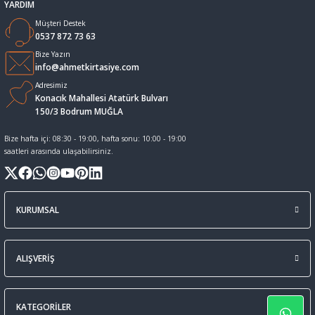
YARDIM
Müşteri Destek
Sıvı Tebeşir Tahta kalemleri
Sıvı ve Sprey Yapıştırıcıları
0537 872 73 63
Bize Yazın
Tahta Kalem Mürekkepleri
Sümen Takımları ve Deri Ürünler
info@ahmetkirtasiye.com
Adresimiz
Konacık Mahallesi Atatürk Bulvarı
Tahta Kalemleri Ve Silgi
Zımba Teli ve Sökücüleri
150/3 Bodrum MUĞLA
Tebeşirler
Zımbalar
Bize hafta içi: 08:30 - 19:00, hafta sonu: 10:00 - 19:00
saatleri arasında ulaşabilirsiniz.
Tükenmez Kalemler
KURUMSAL
ALIŞVERİŞ
KATEGORİLER