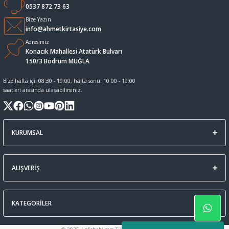
0537 872 73 63
Sıvı Tebeşir Tahta kalemleri
Sıvı ve Sprey Yapıştırıcıları
Bize Yazın
info@ahmetkirtasiye.com
Adresimiz
Tahta Kalem Mürekkepleri
Sümen Takımları ve Deri Ürünler
Konacık Mahallesi Atatürk Bulvarı
150/3 Bodrum MUĞLA
Tahta Kalemleri Ve Silgi
Zımba Teli ve Sökücüleri
Bize hafta içi: 08:30 - 19:00, hafta sonu: 10:00 - 19:00
saatleri arasında ulaşabilirsiniz.
Tebeşirler
Zımbalar
Tükenmez Kalemler
KURUMSAL
ALIŞVERİŞ
KATEGORİLER