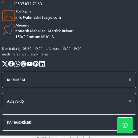
0537 872 73 63
Sıvı Tebeşir Tahta kalemleri
Sıvı ve Sprey Yapıştırıcıları
Bize Yazın
info@ahmetkirtasiye.com
Adresimiz
Tahta Kalem Mürekkepleri
Sümen Takımları ve Deri Ürünler
Konacık Mahallesi Atatürk Bulvarı
150/3 Bodrum MUĞLA
Tahta Kalemleri Ve Silgi
Zımba Teli ve Sökücüleri
Bize hafta içi: 08:30 - 19:00, hafta sonu: 10:00 - 19:00
saatleri arasında ulaşabilirsiniz.
Tebeşirler
Zımbalar
Tükenmez Kalemler
KURUMSAL
ALIŞVERİŞ
KATEGORİLER