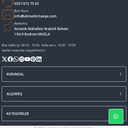
0537 872 73 63
Sıvı Tebeşir Tahta kalemleri
Sıvı ve Sprey Yapıştırıcıları
Bize Yazın
info@ahmetkirtasiye.com
Adresimiz
Tahta Kalem Mürekkepleri
Sümen Takımları ve Deri Ürünler
Konacık Mahallesi Atatürk Bulvarı
150/3 Bodrum MUĞLA
Tahta Kalemleri Ve Silgi
Zımba Teli ve Sökücüleri
Bize hafta içi: 08:30 - 19:00, hafta sonu: 10:00 - 19:00
saatleri arasında ulaşabilirsiniz.
Tebeşirler
Zımbalar
Tükenmez Kalemler
KURUMSAL
ALIŞVERİŞ
KATEGORİLER