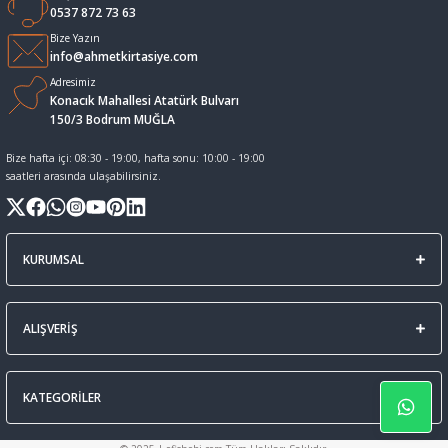
0537 872 73 63
Sıvı Tebeşir Tahta kalemleri
Sıvı ve Sprey Yapıştırıcıları
Bize Yazın
info@ahmetkirtasiye.com
Adresimiz
Tahta Kalem Mürekkepleri
Sümen Takımları ve Deri Ürünler
Konacık Mahallesi Atatürk Bulvarı
150/3 Bodrum MUĞLA
Tahta Kalemleri Ve Silgi
Zımba Teli ve Sökücüleri
Bize hafta içi: 08:30 - 19:00, hafta sonu: 10:00 - 19:00
saatleri arasında ulaşabilirsiniz.
Tebeşirler
Zımbalar
Tükenmez Kalemler
KURUMSAL
ALIŞVERİŞ
KATEGORİLER