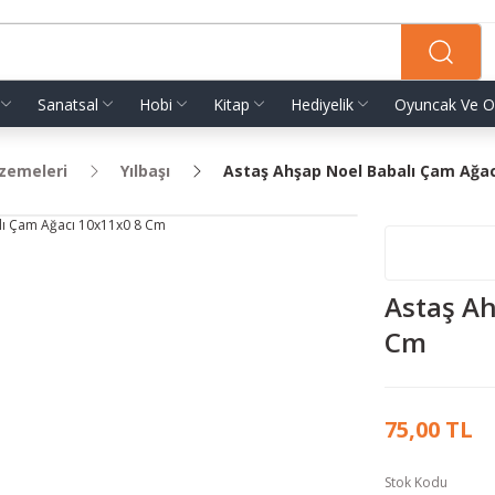
Sanatsal
Hobi
Kitap
Hediyelik
Oyuncak Ve O
lzemeleri
Yılbaşı
Astaş Ahşap Noel Babalı Çam Ağac
Astaş Ah
Cm
75,00 TL
Stok Kodu