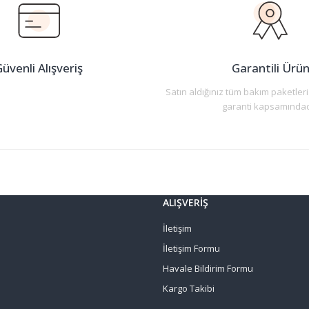
Yorum Yaz
üvenli Alışveriş
Garantili Ürü
Satın aldığınız tüm bakım paketleri
garanti kapsamındad
Gönder
ALIŞVERİŞ
İletişim
İletişim Formu
Havale Bildirim Formu
Kargo Takibi