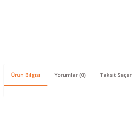
Ürün Bilgisi
Yorumlar (0)
Taksit Seçen
Bu ürünün fiyat bilgisi, resim, ürün açıklamalarında ve diğer konular
Görüş ve önerileriniz için teşekkür ederiz.
Ürün resmi kalitesiz, bozuk veya görüntülenemiyor.