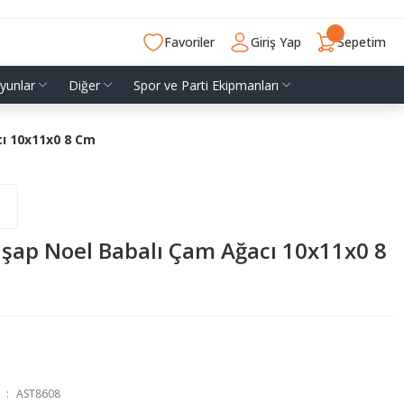
Favoriler
Giriş Yap
Sepetim
yunlar
Diğer
Spor ve Parti Ekipmanları
ı 10x11x0 8 Cm
şap Noel Babalı Çam Ağacı 10x11x0 8
AST8608