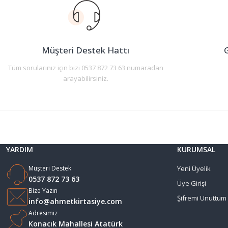
Ürün açıklamasında eksik bilgiler bulunuyor.
Ürün bilgilerinde hatalar bulunuyor.
Ürün fiyatı diğer sitelerden daha pahalı.
Müşteri Destek Hattı
G
Bu ürüne benzer farklı alternatifler olmalı.
Tüm sorularınız için bizi 0537 872 73 63 numaradan
arayabilirsiniz.
YARDIM
KURUMSAL
Müşteri Destek
Yeni Üyelik
0537 872 73 63
Üye Girişi
Bize Yazın
Şifremi Unuttum
info@ahmetkirtasiye.com
Adresimiz
Konacık Mahallesi Atatürk