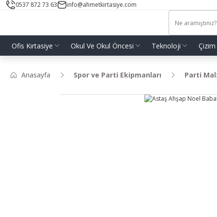
0537 872 73 63
info@ahmetkirtasiye.com
Ofis Kırtasiye
Okul Ve Okul Öncesi
Teknoloji
Çizim
Anasayfa
Spor ve Parti Ekipmanları
Parti Ma