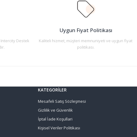
n
Uygun Fiyat Politikası
 Intercity Destek
Kaliteli hizmet, müşteri memnuniyeti ve uygun fiyat
ır.
politikası.
KATEGORİLER
Mesafeli Satış Sözleşmesi
Gizlilik ve Güvenlik
İptal İade Koşullari
Kişisel Veriler Politikası