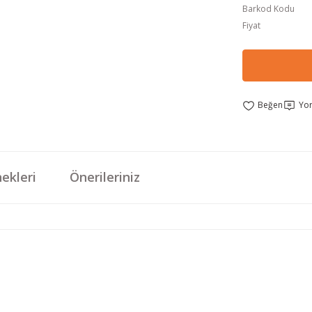
Barkod Kodu
Fiyat
Yo
ekleri
Önerileriniz
da yetersiz gördüğünüz noktaları öneri formunu kullanarak tarafımıza iletebi
Bu ürüne ilk yorumu siz yapın!