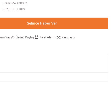
8680952428002
62,50 TL + KDV
Gelince Haber Ver
rum Yaz
Ürünü Paylaş
Fiyat Alarmı
Karşılaştır
lirsiniz.