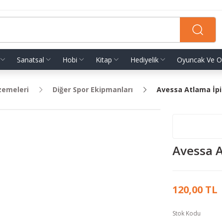
Sanatsal
Hobi
Kitap
Hediyelik
Oyuncak Ve O
zemeleri
Diğer Spor Ekipmanları
Avessa Atlama İpi
Avessa A
120,00 TL
Stok Kodu