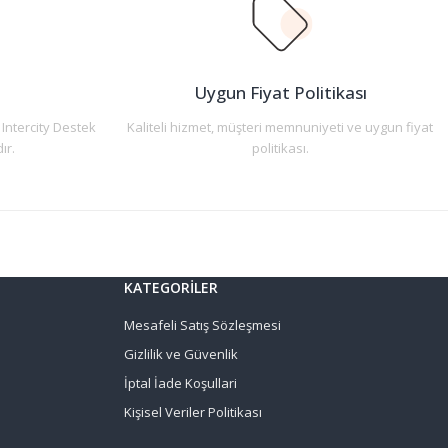
n
Uygun Fiyat Politikası
 Intercity Destek
Kaliteli hizmet, müşteri memnuniyeti ve uygun fiyat
ır.
politikası.
KATEGORİLER
Mesafeli Satış Sözleşmesi
Gizlilik ve Güvenlik
İptal İade Koşullari
Kişisel Veriler Politikası