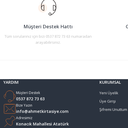
Ürün açıklamasında eksik bilgiler bulunuyor.
Ürün bilgilerinde hatalar bulunuyor.
Ürün fiyatı diğer sitelerden daha pahalı.
Müşteri Destek Hattı
G
Bu ürüne benzer farklı alternatifler olmalı.
Tüm sorularınız için bizi 0537 872 73 63 numaradan
arayabilirsiniz.
YARDIM
KURUMSAL
Müşteri Destek
Yeni Üyelik
0537 872 73 63
Üye Girişi
Bize Yazın
Şifremi Unuttum
info@ahmetkirtasiye.com
Adresimiz
Konacık Mahallesi Atatürk