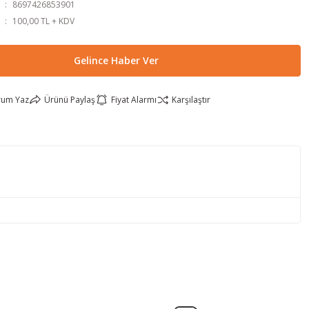
8697426853901
100,00 TL + KDV
Gelince Haber Ver
rum Yaz
Ürünü Paylaş
Fiyat Alarmı
Karşılaştır
lirsiniz.