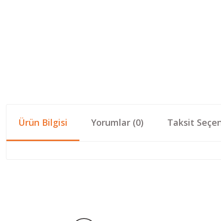
Ürün Bilgisi
Yorumlar (0)
Taksit Seçen
Bu ürünün fiyat bilgisi, resim, ürün açıklamalarında ve diğer konular
Görüş ve önerileriniz için teşekkür ederiz.
Ürün resmi kalitesiz, bozuk veya görüntülenemiyor.