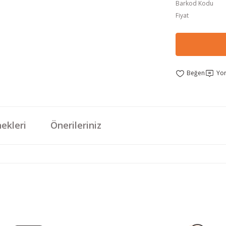
Barkod Kodu
Fiyat
Yo
ekleri
Önerileriniz
da yetersiz gördüğünüz noktaları öneri formunu kullanarak tarafımıza iletebi
Bu ürüne ilk yorumu siz yapın!
Yorum Yaz