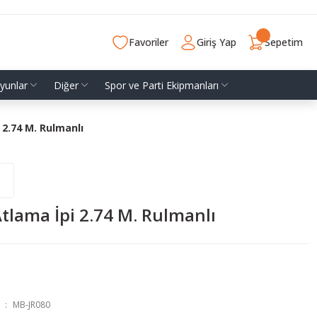
Favoriler
Giriş Yap
Sepetim
yunlar
Diğer
Spor ve Parti Ekipmanları
 2.74 M. Rulmanlı
tlama İpi 2.74 M. Rulmanlı
MB-JR080