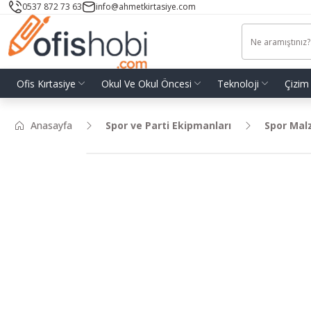
0537 872 73 63
info@ahmetkirtasiye.com
Ofis Kırtasiye
Okul Ve Okul Öncesi
Teknoloji
Çizim
Anasayfa
Spor ve Parti Ekipmanları
Spor Mal