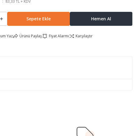
83,33 TL + KDV
Sepete Ekle
Hemen Al
rum Yaz
Ürünü Paylaş
Fiyat Alarmı
Karşılaştır
lirsiniz.