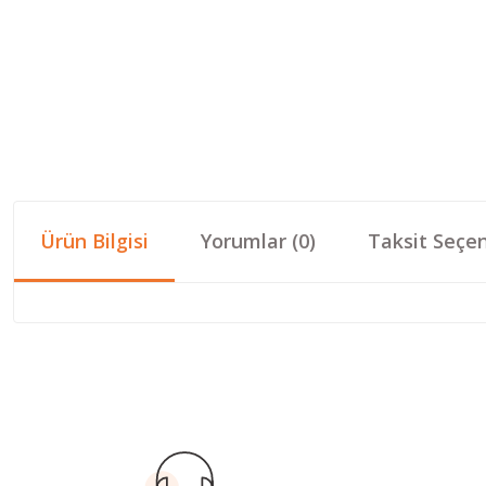
Ürün Bilgisi
Yorumlar (0)
Taksit Seçen
Bu ürünün fiyat bilgisi, resim, ürün açıklamalarında ve diğer konular
Görüş ve önerileriniz için teşekkür ederiz.
Ürün resmi kalitesiz, bozuk veya görüntülenemiyor.
Ürün açıklamasında eksik bilgiler bulunuyor.