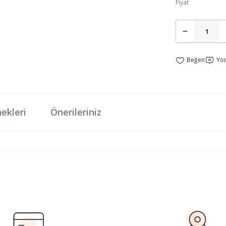
Fiyat
Yo
ekleri
Önerileriniz
da yetersiz gördüğünüz noktaları öneri formunu kullanarak tarafımıza iletebi
Bu ürüne ilk yorumu siz yapın!
Yorum Yaz