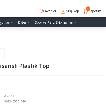
Favoriler
Giriş Yap
Sepetim
yunlar
Diğer
Spor ve Parti Ekipmanları
isanslı Plastik Top
2 CAN1
8683465701020