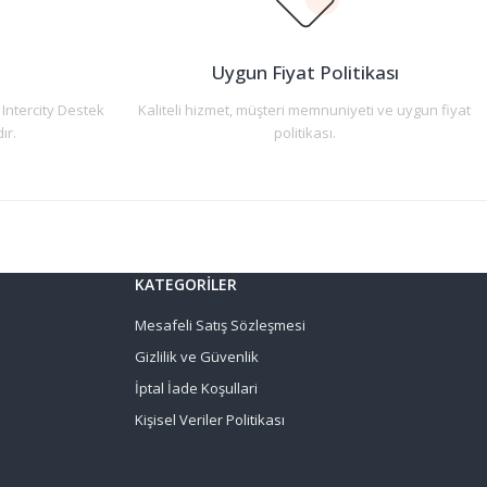
n
Uygun Fiyat Politikası
 Intercity Destek
Kaliteli hizmet, müşteri memnuniyeti ve uygun fiyat
ır.
politikası.
KATEGORİLER
Mesafeli Satış Sözleşmesi
Gizlilik ve Güvenlik
İptal İade Koşullari
Kişisel Veriler Politikası