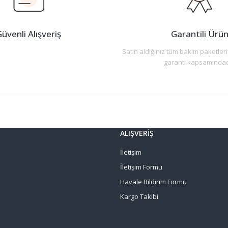
üvenli Alışveriş
Garantili Ürü
Satın aldığınız tüm bakım paketleri
garanti kapsamındad
Gönder
ALIŞVERİŞ
İletişim
İletişim Formu
Havale Bildirim Formu
Kargo Takibi