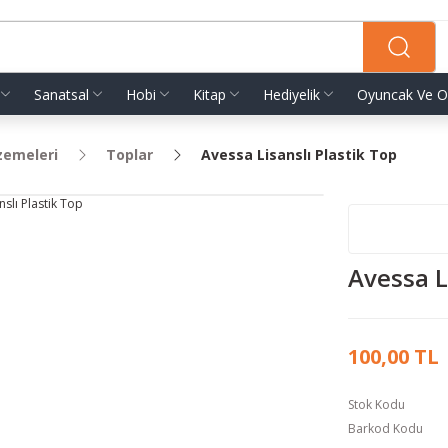
Sanatsal
Hobi
Kitap
Hediyelik
Oyuncak Ve O
zemeleri
Toplar
Avessa Lisanslı Plastik Top
Avessa L
100,00 TL
Stok Kodu
Barkod Kodu