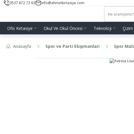
0537 872 73 63
info@ahmetkirtasiye.com
Ofis Kırtasiye
Okul Ve Okul Öncesi
Teknoloji
Çizim
Anasayfa
Spor ve Parti Ekipmanları
Spor Mal