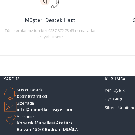
Ürün bilgilerinde hatalar bulunuyor.
Ürün fiyatı diğer sitelerden daha pahalı.
Müşteri Destek Hattı
G
Bu ürüne benzer farklı alternatifler olmalı.
Tüm sorularınız için bizi 0537 872 73 63 numaradan
arayabilirsiniz.
YARDIM
KURUMSAL
Müşteri Destek
Yeni Üyelik
0537 872 73 63
Üye Girişi
Bize Yazın
Şifremi Unuttum
info@ahmetkirtasiye.com
Adresimiz
Konacık Mahallesi Atatürk
Bulvarı 150/3 Bodrum MUĞLA