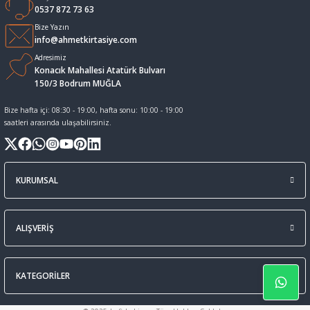
0537 872 73 63
Sıvı Tebeşir Tahta kalemleri
Sıvı ve Sprey Yapıştırıcıları
Bize Yazın
info@ahmetkirtasiye.com
Adresimiz
Tahta Kalem Mürekkepleri
Sümen Takımları ve Deri Ürünler
Konacık Mahallesi Atatürk Bulvarı
150/3 Bodrum MUĞLA
Tahta Kalemleri Ve Silgi
Zımba Teli ve Sökücüleri
Bize hafta içi: 08:30 - 19:00, hafta sonu: 10:00 - 19:00
saatleri arasında ulaşabilirsiniz.
Tebeşirler
Zımbalar
Tükenmez Kalemler
KURUMSAL
ALIŞVERİŞ
KATEGORİLER