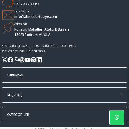
0537 872 73 63
Sıvı Tebeşir Tahta kalemleri
Sıvı ve Sprey Yapıştırıcıları
Bize Yazın
info@ahmetkirtasiye.com
Adresimiz
Tahta Kalem Mürekkepleri
Sümen Takımları ve Deri Ürünler
Konacık Mahallesi Atatürk Bulvarı
150/3 Bodrum MUĞLA
Tahta Kalemleri Ve Silgi
Zımba Teli ve Sökücüleri
Bize hafta içi: 08:30 - 19:00, hafta sonu: 10:00 - 19:00
saatleri arasında ulaşabilirsiniz.
Tebeşirler
Zımbalar
Tükenmez Kalemler
KURUMSAL
ALIŞVERİŞ
KATEGORİLER