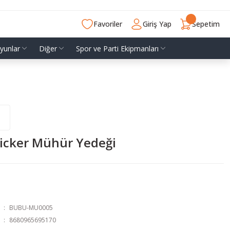
Favoriler
Giriş Yap
Sepetim
yunlar
Diğer
Spor ve Parti Ekipmanları
ticker Mühür Yedeği
BUBU-MU0005
8680965695170