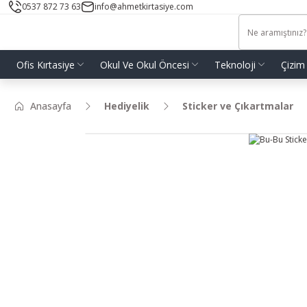
0537 872 73 63
info@ahmetkirtasiye.com
Ofis Kırtasiye
Okul Ve Okul Öncesi
Teknoloji
Çizim
Anasayfa
Hediyelik
Sticker ve Çıkartmalar