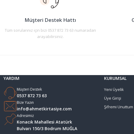
Ürün bilgilerinde hatalar bulunuyor.
Ürün fiyatı diğer sitelerden daha pahalı.
Müşteri Destek Hattı
G
Bu ürüne benzer farklı alternatifler olmalı.
Tüm sorularınız için bizi 0537 872 73 63 numaradan
arayabilirsiniz.
YARDIM
KURUMSAL
Müşteri Destek
Yeni Üyelik
0537 872 73 63
Üye Girişi
Bize Yazın
Şifremi Unuttum
info@ahmetkirtasiye.com
Adresimiz
Konacık Mahallesi Atatürk
Bulvarı 150/3 Bodrum MUĞLA