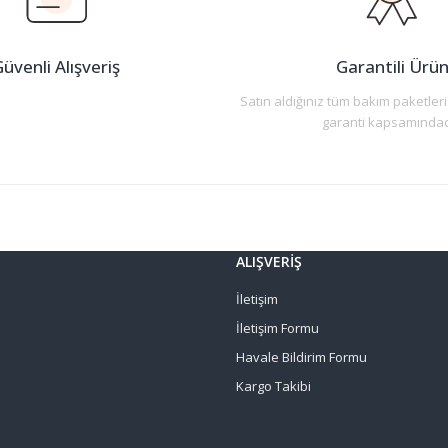
üvenli Alışveriş
Garantili Ürü
Satın aldığınız tüm bakım paketleri
garanti kapsamındad
Gönder
ALIŞVERİŞ
İletişim
İletişim Formu
Havale Bildirim Formu
Kargo Takibi