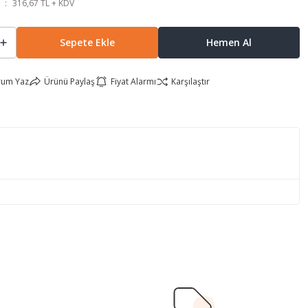
316,67 TL + KDV
Sepete Ekle
Hemen Al
rum Yaz
Ürünü Paylaş
Fiyat Alarmı
Karşılaştır
lirsiniz.