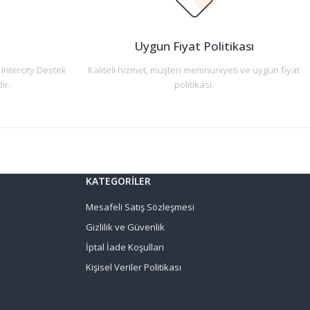
n
Uygun Fiyat Politikası
 Intercity Destek
Kaliteli hizmet, müşteri memnuniyeti ve uygun fiyat
ır.
politikası.
KATEGORİLER
Mesafeli Satış Sözleşmesi
Gizlilik ve Güvenlik
İptal İade Koşullari
Kişisel Veriler Politikası