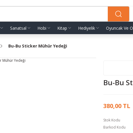
Sanatsal
Hobi
Kitap
Hediyelik
Oyuncak Ve O
Bu-Bu Sticker Mühür Yedeği
Bu-Bu S
380,00 TL
Stok Kodu
Barkod Kodu