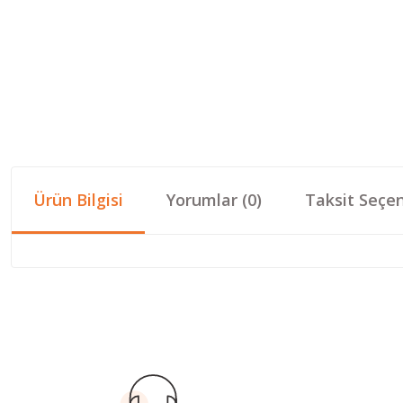
Ürün Bilgisi
Yorumlar (0)
Taksit Seçen
Bu ürünün fiyat bilgisi, resim, ürün açıklamalarında ve diğer konular
Görüş ve önerileriniz için teşekkür ederiz.
Ürün resmi kalitesiz, bozuk veya görüntülenemiyor.
Ürün açıklamasında eksik bilgiler bulunuyor.