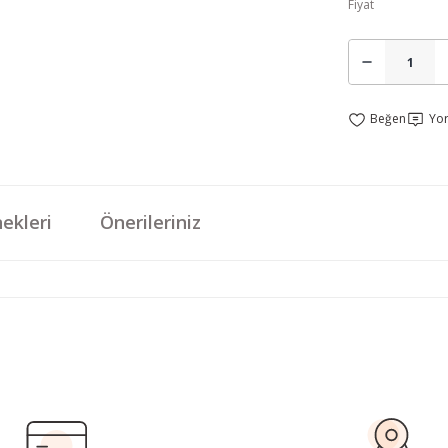
Fiyat
Yo
ekleri
Önerileriniz
da yetersiz gördüğünüz noktaları öneri formunu kullanarak tarafımıza iletebi
Bu ürüne ilk yorumu siz yapın!
Yorum Yaz