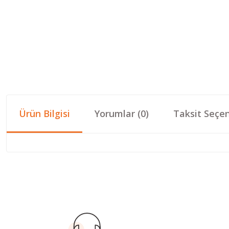
Ürün Bilgisi
Yorumlar (0)
Taksit Seçen
Bu ürünün fiyat bilgisi, resim, ürün açıklamalarında ve diğer konular
Görüş ve önerileriniz için teşekkür ederiz.
Ürün resmi kalitesiz, bozuk veya görüntülenemiyor.
Ürün açıklamasında eksik bilgiler bulunuyor.