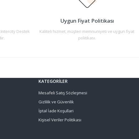
n
Uygun Fiyat Politikası
 Intercity Destek
Kaliteli hizmet, müşteri memnuniyeti ve uygun fiyat
ır.
politikası.
KATEGORİLER
Mesafeli Satış Sözleşmesi
Gizlilik ve Güvenlik
İptal İade Koşullari
Kişisel Veriler Politikası