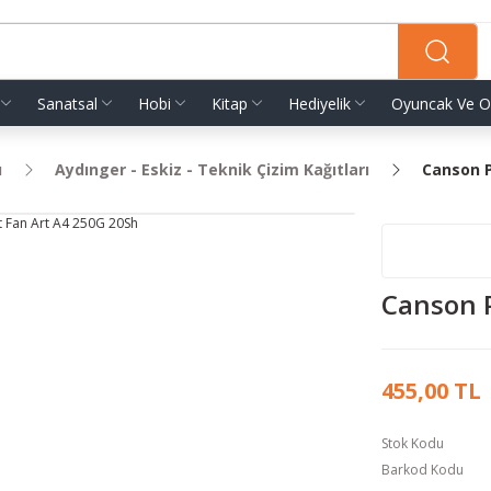
Sanatsal
Hobi
Kitap
Hediyelik
Oyuncak Ve O
ı
Aydınger - Eskiz - Teknik Çizim Kağıtları
Canson P
Canson 
455,00 TL
Stok Kodu
Barkod Kodu