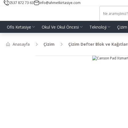
0537 872 73 63
info@ahmetkirtasiye.com
Ofis Kırtasiye
Okul Ve Okul Öncesi
Teknoloji
Çizim
Anasayfa
Çizim
Çizim Defter Blok ve Kağıtlar