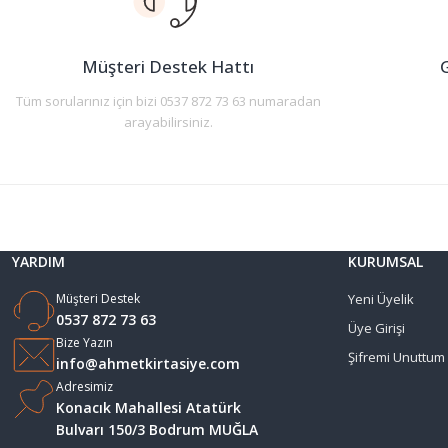
Ürün bilgilerinde hatalar bulunuyor.
Ürün fiyatı diğer sitelerden daha pahalı.
Müşteri Destek Hattı
G
Bu ürüne benzer farklı alternatifler olmalı.
Tüm sorularınız için bizi 0537 872 73 63 numaradan
arayabilirsiniz.
YARDIM
KURUMSAL
Müşteri Destek
Yeni Üyelik
0537 872 73 63
Üye Girişi
Bize Yazın
Şifremi Unuttum
info@ahmetkirtasiye.com
Adresimiz
Konacık Mahallesi Atatürk
Bulvarı 150/3 Bodrum MUĞLA