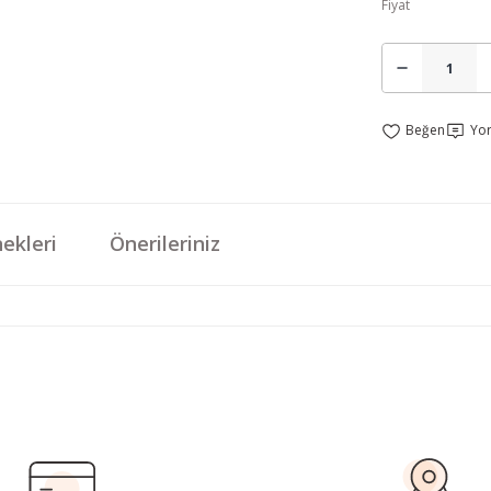
Fiyat
Yo
ekleri
Önerileriniz
da yetersiz gördüğünüz noktaları öneri formunu kullanarak tarafımıza iletebi
Bu ürüne ilk yorumu siz yapın!
Yorum Yaz