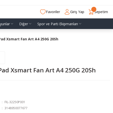
Favoriler
Giriş Yap
Sepetim
yunlar
Diğer
Spor ve Parti Ekipmanları
ad Xsmart Fan Art A4 250G 20Sh
Pad Xsmart Fan Art A4 250G 20Sh
FIL-32250P001
3148950077677