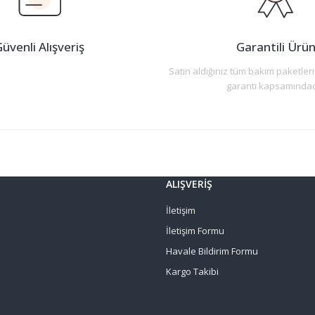
üvenli Alışveriş
Garantili Ürü
Satın aldığınız tüm bakım paketleri
garanti kapsamındad
Gönder
ALIŞVERİŞ
İletişim
İletişim Formu
Havale Bildirim Formu
Kargo Takibi