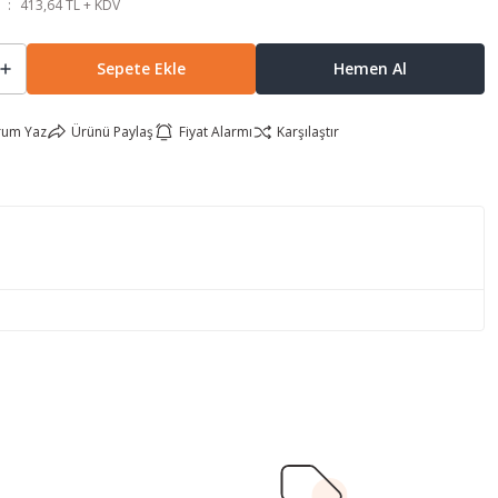
413,64 TL + KDV
Sepete Ekle
Hemen Al
rum Yaz
Ürünü Paylaş
Fiyat Alarmı
Karşılaştır
lirsiniz.