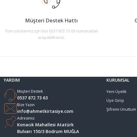
Ürün bilgilerinde hatalar bulunuyor.
Ürün fiyatı diğer sitelerden daha pahalı.
Müşteri Destek Hattı
G
Bu ürüne benzer farklı alternatifler olmalı.
Tüm sorularınız için bizi 0537 872 73 63 numaradan
arayabilirsiniz.
YARDIM
KURUMSAL
Müşteri Destek
Yeni Üyelik
0537 872 73 63
Üye Girişi
Bize Yazın
Şifremi Unuttum
info@ahmetkirtasiye.com
Adresimiz
Konacık Mahallesi Atatürk
Bulvarı 150/3 Bodrum MUĞLA