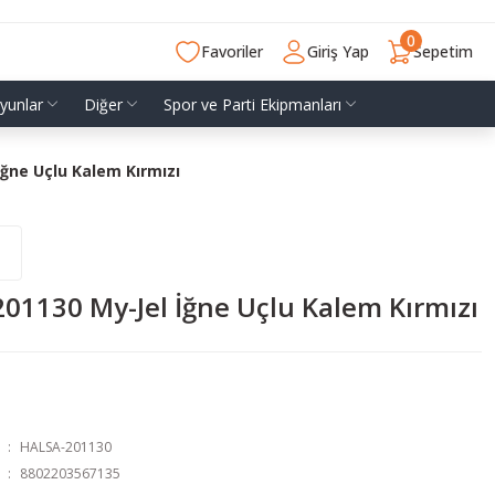
0
Favoriler
Giriş Yap
Sepetim
yunlar
Diğer
Spor ve Parti Ekipmanları
ğne Uçlu Kalem Kırmızı
01130 My-Jel İğne Uçlu Kalem Kırmızı
HALSA-201130
8802203567135