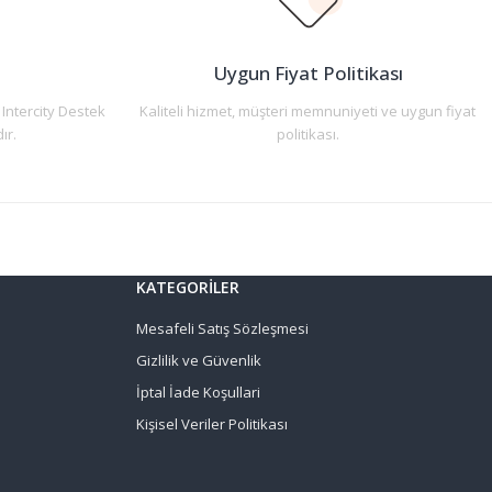
n
Uygun Fiyat Politikası
 Intercity Destek
Kaliteli hizmet, müşteri memnuniyeti ve uygun fiyat
ır.
politikası.
KATEGORİLER
Mesafeli Satış Sözleşmesi
Gizlilik ve Güvenlik
İptal İade Koşullari
Kişisel Veriler Politikası