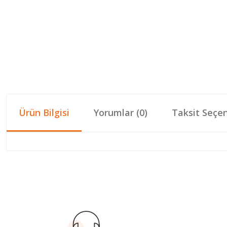
Ürün Bilgisi
Yorumlar (0)
Taksit Seçen
Bu ürünün fiyat bilgisi, resim, ürün açıklamalarında ve diğer konular
Görüş ve önerileriniz için teşekkür ederiz.
Ürün resmi kalitesiz, bozuk veya görüntülenemiyor.
Ürün açıklamasında eksik bilgiler bulunuyor.