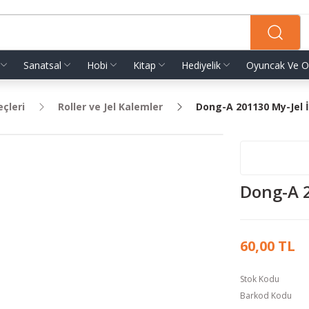
Sanatsal
Hobi
Kitap
Hediyelik
Oyuncak Ve O
eçleri
Roller ve Jel Kalemler
Dong-A 201130 My-Jel İ
Dong-A 2
60,00 TL
Stok Kodu
Barkod Kodu