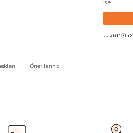
Fiyat
Yo
ekleri
Önerileriniz
da yetersiz gördüğünüz noktaları öneri formunu kullanarak tarafımıza iletebi
Bu ürüne ilk yorumu siz yapın!
Yorum Yaz