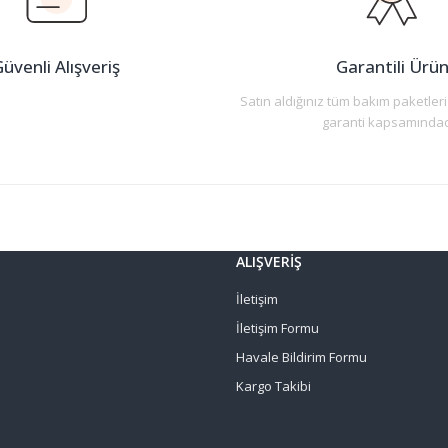
üvenli Alışveriş
Garantili Ürü
Satın aldığınız tüm bakım paketleri
garanti kapsamındad
Gönder
ALIŞVERİŞ
İletişim
İletişim Formu
Havale Bildirim Formu
Kargo Takibi