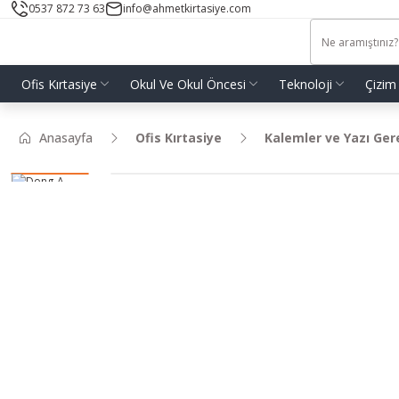
0537 872 73 63
info@ahmetkirtasiye.com
Ofis Kırtasiye
Okul Ve Okul Öncesi
Teknoloji
Çizim
Anasayfa
Ofis Kırtasiye
Kalemler ve Yazı Ger