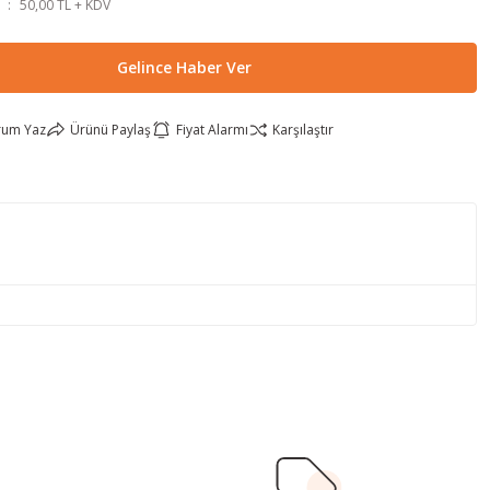
50,00 TL + KDV
Gelince Haber Ver
rum Yaz
Ürünü Paylaş
Fiyat Alarmı
Karşılaştır
lirsiniz.