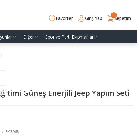
Favoriler
Giriş Yap
Sepetim
yunlar
Diğer
Spor ve Parti Ekipmanları
i
Eğitimi Güneş Enerjili Jeep Yapım Seti
EM3068