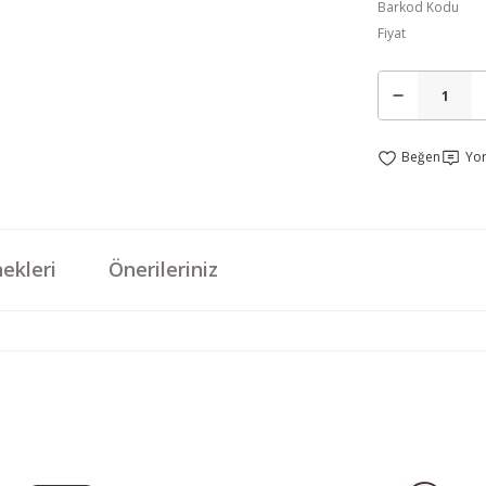
Barkod Kodu
Fiyat
Yo
ekleri
Önerileriniz
da yetersiz gördüğünüz noktaları öneri formunu kullanarak tarafımıza iletebi
Bu ürüne ilk yorumu siz yapın!
Yorum Yaz