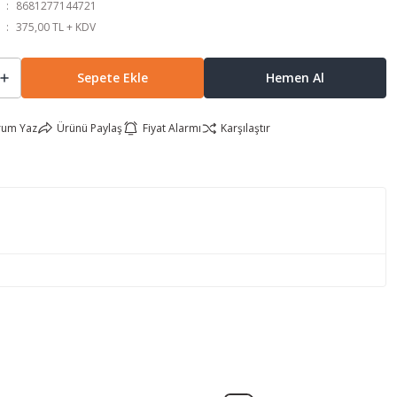
8681277144721
375,00 TL + KDV
Sepete Ekle
Hemen Al
rum Yaz
Ürünü Paylaş
Fiyat Alarmı
Karşılaştır
lirsiniz.