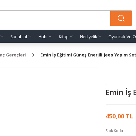
Sanatsal
Hobi
Kitap
Hediyelik
Oyuncak Ve O
aç Gereçleri
Emin İş Eğitimi Güneş Enerjili Jeep Yapım Set
Emin İş 
450,00 TL
Stok Kodu