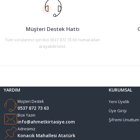
Ürün açıklamasında eksik bilgiler bulunuyor.
Ürün bilgilerinde hatalar bulunuyor.
Ürün fiyatı diğer sitelerden daha pahalı.
Müşteri Destek Hattı
G
Bu ürüne benzer farklı alternatifler olmalı.
Tüm sorularınız için bizi 0537 872 73 63 numaradan
arayabilirsiniz.
YARDIM
KURUMSAL
Müşteri Destek
Yeni Üyelik
0537 872 73 63
Üye Girişi
Bize Yazın
Şifremi Unuttum
info@ahmetkirtasiye.com
Adresimiz
Konacık Mahallesi Atatürk