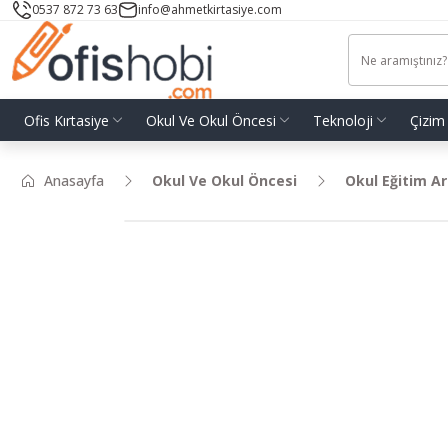
0537 872 73 63
info@ahmetkirtasiye.com
Ofis Kırtasiye
Okul Ve Okul Öncesi
Teknoloji
Çizim
Anasayfa
Okul Ve Okul Öncesi
Okul Eğitim Ar