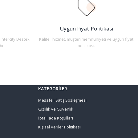
n
Uygun Fiyat Politikası
 Intercity Destek
Kaliteli hizmet, müşteri memnuniyeti ve uygun fiyat
ır.
politikası.
KATEGORİLER
Mesafeli Satış Sözleşmesi
Gizlilik ve Güvenlik
İptal İade Koşullari
Kişisel Veriler Politikası