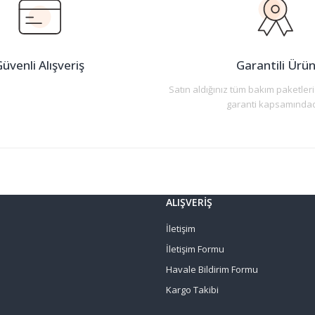
üvenli Alışveriş
Garantili Ürü
Satın aldığınız tüm bakım paketleri
garanti kapsamındad
Gönder
ALIŞVERİŞ
İletişim
İletişim Formu
Havale Bildirim Formu
Kargo Takibi