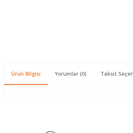
Ürün Bilgisi
Yorumlar (0)
Taksit Seçen
Bu ürünün fiyat bilgisi, resim, ürün açıklamalarında ve diğer konular
Görüş ve önerileriniz için teşekkür ederiz.
Ürün resmi kalitesiz, bozuk veya görüntülenemiyor.