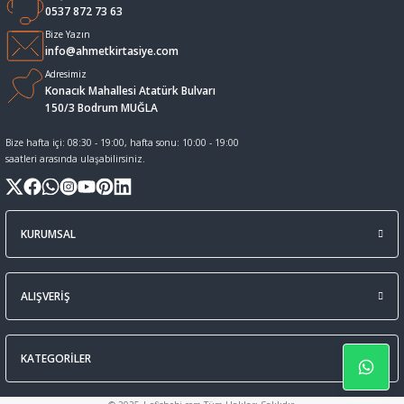
0537 872 73 63
Sıvı Tebeşir Tahta kalemleri
Sıvı ve Sprey Yapıştırıcıları
Bize Yazın
info@ahmetkirtasiye.com
Adresimiz
Tahta Kalem Mürekkepleri
Sümen Takımları ve Deri Ürünler
Konacık Mahallesi Atatürk Bulvarı
150/3 Bodrum MUĞLA
Tahta Kalemleri Ve Silgi
Zımba Teli ve Sökücüleri
Bize hafta içi: 08:30 - 19:00, hafta sonu: 10:00 - 19:00
saatleri arasında ulaşabilirsiniz.
Tebeşirler
Zımbalar
Tükenmez Kalemler
KURUMSAL
ALIŞVERİŞ
KATEGORİLER