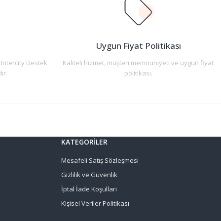
n
Uygun Fiyat Politikası
 Intercity Destek
Kaliteli hizmet, müşteri memnuniyeti ve uygun fiyat
ır.
politikası.
KATEGORİLER
Mesafeli Satış Sözleşmesi
Gizlilik ve Güvenlik
İptal İade Koşullari
Kişisel Veriler Politikası