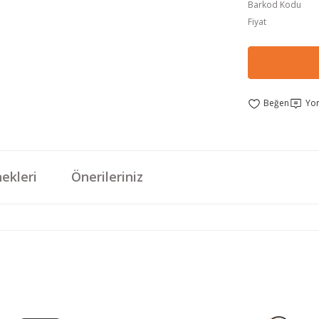
Barkod Kodu
Fiyat
Yo
ekleri
Önerileriniz
da yetersiz gördüğünüz noktaları öneri formunu kullanarak tarafımıza iletebi
Bu ürüne ilk yorumu siz yapın!
Yorum Yaz