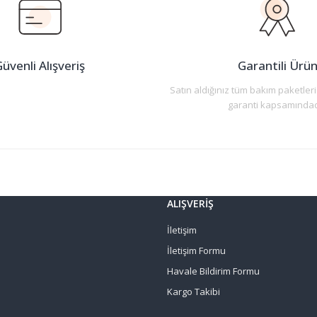
üvenli Alışveriş
Garantili Ürü
Satın aldığınız tüm bakım paketleri
garanti kapsamındad
Gönder
ALIŞVERİŞ
İletişim
İletişim Formu
Havale Bildirim Formu
Kargo Takibi