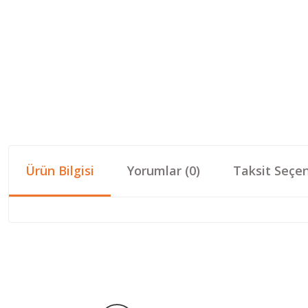
Ürün Bilgisi
Yorumlar (0)
Taksit Seçen
Bu ürünün fiyat bilgisi, resim, ürün açıklamalarında ve diğer konular
Görüş ve önerileriniz için teşekkür ederiz.
Ürün resmi kalitesiz, bozuk veya görüntülenemiyor.