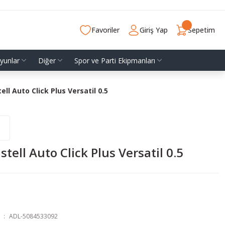
Favoriler
Giriş Yap
Sepetim
yunlar
Diğer
Spor ve Parti Ekipmanları
ell Auto Click Plus Versatil 0.5
tell Auto Click Plus Versatil 0.5
ADL-5084533092