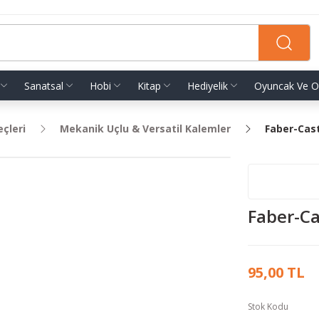
Sanatsal
Hobi
Kitap
Hediyelik
Oyuncak Ve O
eçleri
Mekanik Uçlu & Versatil Kalemler
Faber-Cast
Faber-Cas
95,00 TL
Stok Kodu