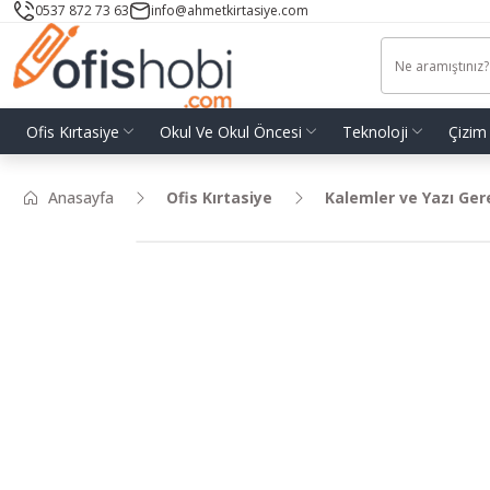
0537 872 73 63
info@ahmetkirtasiye.com
Ofis Kırtasiye
Okul Ve Okul Öncesi
Teknoloji
Çizim
Anasayfa
Ofis Kırtasiye
Kalemler ve Yazı Ger