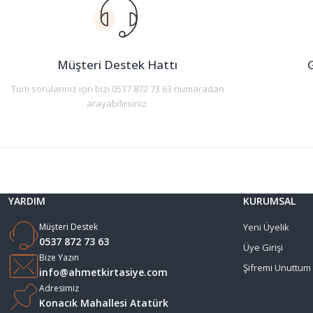
Ürün açıklamasında eksik bilgiler bulunuyor.
Ürün bilgilerinde hatalar bulunuyor.
Ürün fiyatı diğer sitelerden daha pahalı.
Müşteri Destek Hattı
G
Bu ürüne benzer farklı alternatifler olmalı.
Tüm sorularınız için bizi 0537 872 73 63 numaradan
arayabilirsiniz.
YARDIM
KURUMSAL
Müşteri Destek
Yeni Üyelik
0537 872 73 63
Üye Girişi
Bize Yazın
Şifremi Unuttum
info@ahmetkirtasiye.com
Adresimiz
Konacık Mahallesi Atatürk