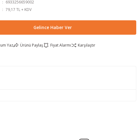
6933256659002
79,17 TL + KDV
Gelince Haber Ver
rum Yaz
Ürünü Paylaş
Fiyat Alarmı
Karşılaştır
lirsiniz.