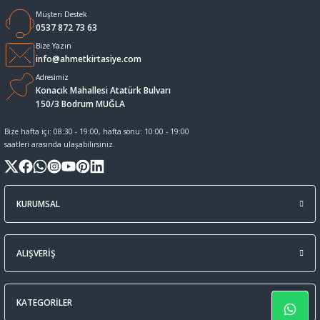
Müşteri Destek
Sıvı Tebeşir Tahta kalemleri
Sıvı ve Sprey Yapıştırıcıları
0537 872 73 63
Bize Yazın
info@ahmetkirtasiye.com
Tahta Kalem Mürekkepleri
Sümen Takımları ve Deri Ürünler
Adresimiz
Konacık Mahallesi Atatürk Bulvarı
Tahta Kalemleri Ve Silgi
Zımba Teli ve Sökücüleri
150/3 Bodrum MUĞLA
Bize hafta içi: 08:30 - 19:00, hafta sonu: 10:00 - 19:00
Tebeşirler
Zımbalar
saatleri arasında ulaşabilirsiniz.
Tükenmez Kalemler
KURUMSAL
ALIŞVERİŞ
KATEGORİLER