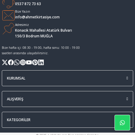
0537 872 73 63
Sıvı Tebeşir Tahta kalemleri
Sıvı ve Sprey Yapıştırıcıları
Bize Yazın
info@ahmetkirtasiye.com
Adresimiz
Tahta Kalem Mürekkepleri
Sümen Takımları ve Deri Ürünler
Konacık Mahallesi Atatürk Bulvarı
150/3 Bodrum MUĞLA
Tahta Kalemleri Ve Silgi
Zımba Teli ve Sökücüleri
Bize hafta içi: 08:30 - 19:00, hafta sonu: 10:00 - 19:00
saatleri arasında ulaşabilirsiniz.
Tebeşirler
Zımbalar
Tükenmez Kalemler
KURUMSAL
ALIŞVERİŞ
KATEGORİLER