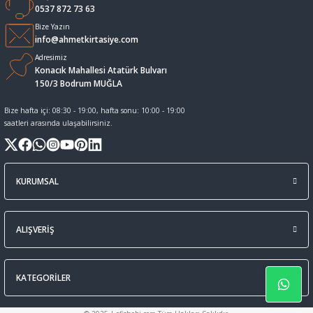
0537 872 73 63
Sıvı Tebeşir Tahta kalemleri
Sıvı ve Sprey Yapıştırıcıları
Bize Yazın
info@ahmetkirtasiye.com
Adresimiz
Tahta Kalem Mürekkepleri
Sümen Takımları ve Deri Ürünler
Konacık Mahallesi Atatürk Bulvarı
150/3 Bodrum MUĞLA
Tahta Kalemleri Ve Silgi
Zımba Teli ve Sökücüleri
Bize hafta içi: 08:30 - 19:00, hafta sonu: 10:00 - 19:00
saatleri arasında ulaşabilirsiniz.
Tebeşirler
Zımbalar
Tükenmez Kalemler
KURUMSAL
ALIŞVERİŞ
KATEGORİLER