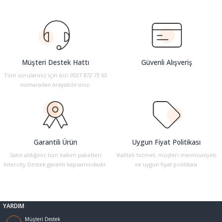
konularda yetersiz gördüğünüz noktaları öneri formunu kullanarak
Multi Fonksiyonlu Kalemler
Makaslar
Tahta Kalemi Mürekepleri
Yüz Boyaları
tarafımıza iletebilirsiniz.
Görüş ve önerileriniz için teşekkür ederiz.
tası
Para Kontrol Kalemleri
Maket Bıçağı ve Yedekleri
Tahta kalemleri
Ürün resmi kalitesiz, bozuk veya görüntülenemiyor.
ları
Permanent Marker Kalemleri
Masa Lambaları
Yapıştırıcılar
Müşteri Destek Hattı
Güvenli Alışveriş
Ürün açıklamasında eksik bilgiler bulunuyor.
Tüm sorularınız için bizi 0537 872 73 63
Ürün bilgilerinde hatalar bulunuyor.
numaradan arayabilirsiniz.
-Kutu Klasör Çanta
Permanent Marker Mürekkepleri
Masaüstü Set ve Kalemlikler
Ürün fiyatı diğer sitelerden daha pahalı.
Bu ürüne benzer farklı alternatifler olmalı.
Prestij ve Dolma Kalemler
Not Tutucuları
Refil Ve Mürekkepler
Paket Lastikleri
Garantili Ürün
Uygun Fiyat Politikası
Satın aldığınız tüm bakım paketleri
Kaliteli hizmet, müşteri memnuniyeti
Renkli Kalem Setleri
Para Kasaları
Intercity Destek garanti kapsamındadır.
ve uygun fiyat politikası.
Gönder
Roller ve Jel Kalemler
Silgi
YARDIM
Silinebilir Mürekkepli Kalemler
Siliciler
Müşteri Destek