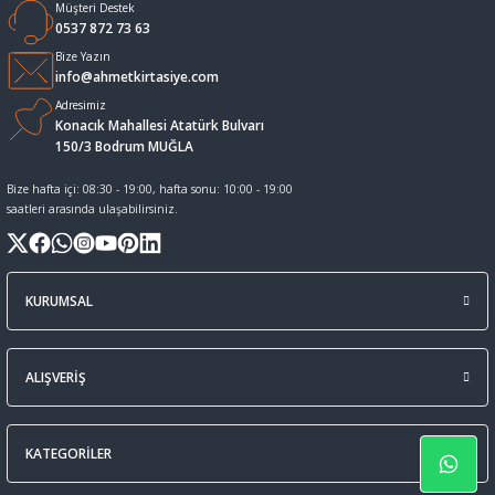
Müşteri Destek
0537 872 73 63
Sıvı Tebeşir Tahta kalemleri
Sıvı ve Sprey Yapıştırıcıları
Bize Yazın
info@ahmetkirtasiye.com
Tahta Kalem Mürekkepleri
Sümen Takımları ve Deri Ürünler
Adresimiz
Konacık Mahallesi Atatürk Bulvarı
150/3 Bodrum MUĞLA
Tahta Kalemleri Ve Silgi
Zımba Teli ve Sökücüleri
Bize hafta içi: 08:30 - 19:00, hafta sonu: 10:00 - 19:00
saatleri arasında ulaşabilirsiniz.
Tebeşirler
Zımbalar
Tükenmez Kalemler
KURUMSAL
ALIŞVERİŞ
KATEGORİLER