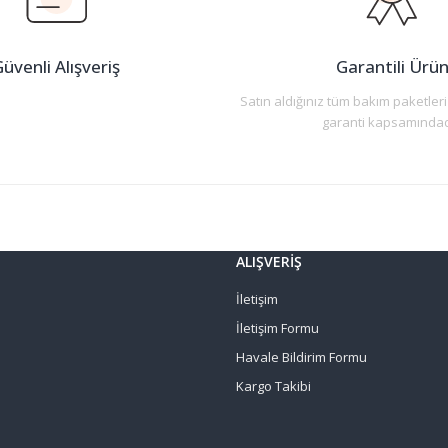
üvenli Alışveriş
Garantili Ürü
Satın aldığınız tüm bakım paketleri
garanti kapsamındad
Gönder
ALIŞVERİŞ
İletişim
İletişim Formu
Havale Bildirim Formu
Kargo Takibi