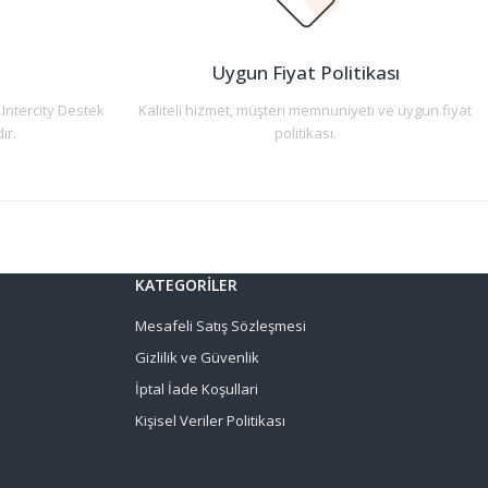
n
Uygun Fiyat Politikası
 Intercity Destek
Kaliteli hizmet, müşteri memnuniyeti ve uygun fiyat
ır.
politikası.
KATEGORİLER
Mesafeli Satış Sözleşmesi
Gizlilik ve Güvenlik
İptal İade Koşullari
Kişisel Veriler Politikası