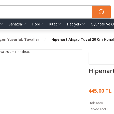
Sanatsal
Hobi
Kitap
Hediyelik
Oyuncak Ve O
gen Yuvarlak Tuvaller
Hipenart Ahşap Tuval 20 Cm Hpna
Hipenar
445,00 TL
Stok Kodu
Barkod Kodu