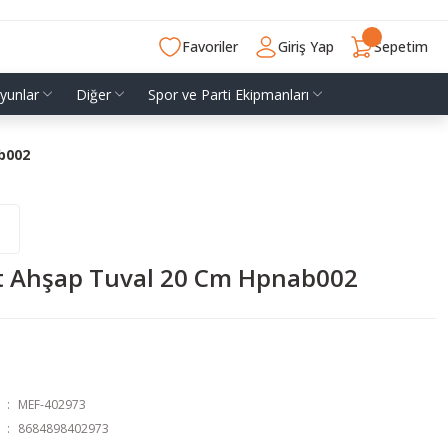
Favoriler
Giriş Yap
Sepetim
yunlar
Diğer
Spor ve Parti Ekipmanları
b002
t Ahşap Tuval 20 Cm Hpnab002
MEF-402973
8684898402973