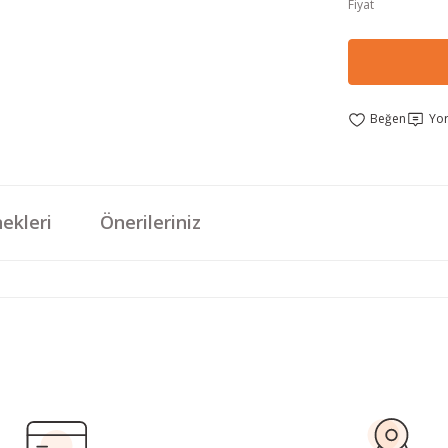
Fiyat
Yo
ekleri
Önerileriniz
da yetersiz gördüğünüz noktaları öneri formunu kullanarak tarafımıza iletebi
Bu ürüne ilk yorumu siz yapın!
Yorum Yaz