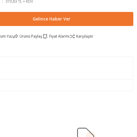
370,83 TL + KDV
Gelince Haber Ver
rum Yaz
Ürünü Paylaş
Fiyat Alarmı
Karşılaştır
lirsiniz.