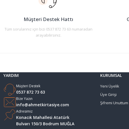
Ürün bilgilerinde hatalar bulunuyor.
Ürün fiyatı diğer sitelerden daha pahalı.
Müşteri Destek Hattı
G
Bu ürüne benzer farklı alternatifler olmalı.
Tüm sorularınız için bizi 0537 872 73 63 numaradan
arayabilirsiniz.
YARDIM
KURUMSAL
Müşteri Destek
Yeni Üyelik
0537 872 73 63
Üye Girişi
Bize Yazın
Şifremi Unuttum
info@ahmetkirtasiye.com
Adresimiz
Konacık Mahallesi Atatürk
Bulvarı 150/3 Bodrum MUĞLA