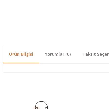
Ürün Bilgisi
Yorumlar (0)
Taksit Seçen
Bu ürünün fiyat bilgisi, resim, ürün açıklamalarında ve diğer konular
Görüş ve önerileriniz için teşekkür ederiz.
Ürün resmi kalitesiz, bozuk veya görüntülenemiyor.
Ürün açıklamasında eksik bilgiler bulunuyor.