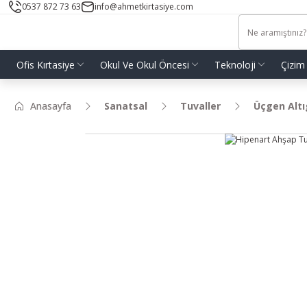
0537 872 73 63
info@ahmetkirtasiye.com
Ofis Kırtasiye
Okul Ve Okul Öncesi
Teknoloji
Çizim
Anasayfa
Sanatsal
Tuvaller
Üçgen Altı