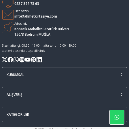
0537 872 73 63
Sıvı Tebeşir Tahta kalemleri
Sıvı ve Sprey Yapıştırıcıları
Bize Yazın
info@ahmetkirtasiye.com
Adresimiz
Tahta Kalem Mürekkepleri
Sümen Takımları ve Deri Ürünler
Konacık Mahallesi Atatürk Bulvarı
150/3 Bodrum MUĞLA
Tahta Kalemleri Ve Silgi
Zımba Teli ve Sökücüleri
Bize hafta içi: 08:30 - 19:00, hafta sonu: 10:00 - 19:00
saatleri arasında ulaşabilirsiniz.
Tebeşirler
Zımbalar
Tükenmez Kalemler
KURUMSAL
ALIŞVERİŞ
KATEGORİLER