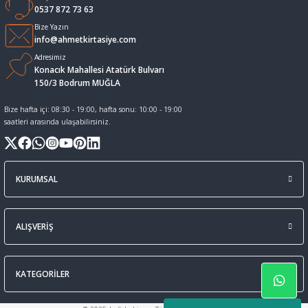
0537 872 73 63
Sıvı Tebeşir Tahta kalemleri
Sıvı ve Sprey Yapıştırıcıları
Bize Yazın
info@ahmetkirtasiye.com
Adresimiz
Tahta Kalem Mürekkepleri
Sümen Takımları ve Deri Ürünler
Konacık Mahallesi Atatürk Bulvarı
150/3 Bodrum MUĞLA
Tahta Kalemleri Ve Silgi
Zımba Teli ve Sökücüleri
Bize hafta içi: 08:30 - 19:00, hafta sonu: 10:00 - 19:00
saatleri arasında ulaşabilirsiniz.
Tebeşirler
Zımbalar
Tükenmez Kalemler
KURUMSAL
ALIŞVERİŞ
KATEGORİLER