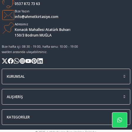
0537 872 73 63
Sıvı Tebeşir Tahta kalemleri
Sıvı ve Sprey Yapıştırıcıları
Bize Yazın
info@ahmetkirtasiye.com
Adresimiz
Tahta Kalem Mürekkepleri
Sümen Takımları ve Deri Ürünler
Konacık Mahallesi Atatürk Bulvarı
150/3 Bodrum MUĞLA
Tahta Kalemleri Ve Silgi
Zımba Teli ve Sökücüleri
Bize hafta içi: 08:30 - 19:00, hafta sonu: 10:00 - 19:00
saatleri arasında ulaşabilirsiniz.
Tebeşirler
Zımbalar
Tükenmez Kalemler
KURUMSAL
ALIŞVERİŞ
KATEGORİLER