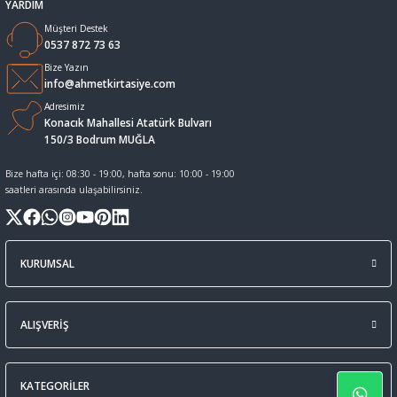
YARDIM
Müşteri Destek
Sıvı Tebeşir Tahta kalemleri
Sıvı ve Sprey Yapıştırıcıları
0537 872 73 63
Bize Yazın
Tahta Kalem Mürekkepleri
Sümen Takımları ve Deri Ürünler
info@ahmetkirtasiye.com
Adresimiz
Konacık Mahallesi Atatürk Bulvarı
Tahta Kalemleri Ve Silgi
Zımba Teli ve Sökücüleri
150/3 Bodrum MUĞLA
Tebeşirler
Zımbalar
Bize hafta içi: 08:30 - 19:00, hafta sonu: 10:00 - 19:00
saatleri arasında ulaşabilirsiniz.
Tükenmez Kalemler
KURUMSAL
ALIŞVERİŞ
KATEGORİLER