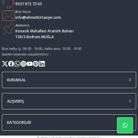
0537 872 73 63
Sıvı Tebeşir Tahta kalemleri
Sıvı ve Sprey Yapıştırıcıları
Bize Yazın
info@ahmetkirtasiye.com
Adresimiz
Tahta Kalem Mürekkepleri
Sümen Takımları ve Deri Ürünler
Konacık Mahallesi Atatürk Bulvarı
150/3 Bodrum MUĞLA
Tahta Kalemleri Ve Silgi
Zımba Teli ve Sökücüleri
Bize hafta içi: 08:30 - 19:00, hafta sonu: 10:00 - 19:00
saatleri arasında ulaşabilirsiniz.
Tebeşirler
Zımbalar
Tükenmez Kalemler
KURUMSAL
ALIŞVERİŞ
KATEGORİLER