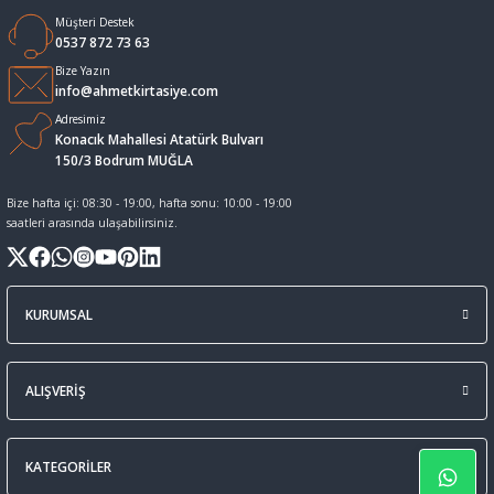
Müşteri Destek
Sıvı Tebeşir Tahta kalemleri
Sıvı ve Sprey Yapıştırıcıları
0537 872 73 63
Bize Yazın
info@ahmetkirtasiye.com
Tahta Kalem Mürekkepleri
Sümen Takımları ve Deri Ürünler
Adresimiz
Konacık Mahallesi Atatürk Bulvarı
Tahta Kalemleri Ve Silgi
Zımba Teli ve Sökücüleri
150/3 Bodrum MUĞLA
Bize hafta içi: 08:30 - 19:00, hafta sonu: 10:00 - 19:00
Tebeşirler
Zımbalar
saatleri arasında ulaşabilirsiniz.
Tükenmez Kalemler
KURUMSAL
ALIŞVERİŞ
KATEGORİLER