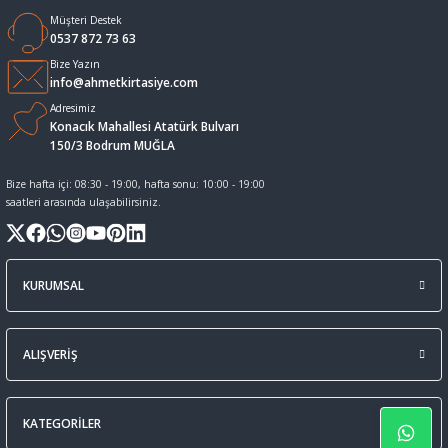
Müşteri Destek
Sıvı Tebeşir Tahta kalemleri
Sıvı ve Sprey Yapıştırıcıları
0537 872 73 63
Bize Yazın
info@ahmetkirtasiye.com
Tahta Kalem Mürekkepleri
Sümen Takımları ve Deri Ürünler
Adresimiz
Konacık Mahallesi Atatürk Bulvarı
Tahta Kalemleri Ve Silgi
Zımba Teli ve Sökücüleri
150/3 Bodrum MUĞLA
Bize hafta içi: 08:30 - 19:00, hafta sonu: 10:00 - 19:00
Tebeşirler
Zımbalar
saatleri arasında ulaşabilirsiniz.
Tükenmez Kalemler
KURUMSAL
ALIŞVERİŞ
KATEGORİLER