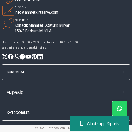
Bize Yazın
Sıvı Tebeşir Tahta kalemleri
Sıvı ve Sprey Yapıştırıcıları
info@ahmetkirtasiye.com
Adresimiz
Konacık Mahallesi Atatürk Bulvarı
Tahta Kalem Mürekkepleri
Sümen Takımları ve Deri Ürünler
150/3 Bodrum MUĞLA
Tahta Kalemleri Ve Silgi
Zımba Teli ve Sökücüleri
Bize hafta içi: 08:30 - 19:00, hafta sonu: 10:00 - 19:00
saatleri arasında ulaşabilirsiniz.
Tebeşirler
Zımbalar
Tükenmez Kalemler
KURUMSAL
ALIŞVERİŞ
KATEGORİLER
Whatsapp Sipariş
© 2025 | ofishobi.com Tüm Hakları Saklıdır.