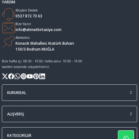
YARDIM
Müşteri Destek
Sıvı Tebeşir Tahta kalemleri
Sıvı ve Sprey Yapıştırıcıları
0537 872 73 63
Bize Yazın
Tahta Kalem Mürekkepleri
Sümen Takımları ve Deri Ürünler
info@ahmetkirtasiye.com
Adresimiz
Konacık Mahallesi Atatürk Bulvarı
Tahta Kalemleri Ve Silgi
Zımba Teli ve Sökücüleri
150/3 Bodrum MUĞLA
Tebeşirler
Zımbalar
Bize hafta içi: 08:30 - 19:00, hafta sonu: 10:00 - 19:00
saatleri arasında ulaşabilirsiniz.
Tükenmez Kalemler
KURUMSAL
ALIŞVERİŞ
KATEGORİLER