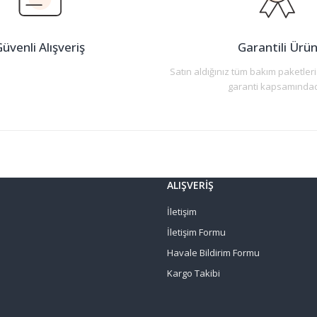
üvenli Alışveriş
Garantili Ürü
Satın aldığınız tüm bakım paketleri
garanti kapsamındad
Gönder
ALIŞVERİŞ
İletişim
İletişim Formu
Havale Bildirim Formu
Kargo Takibi