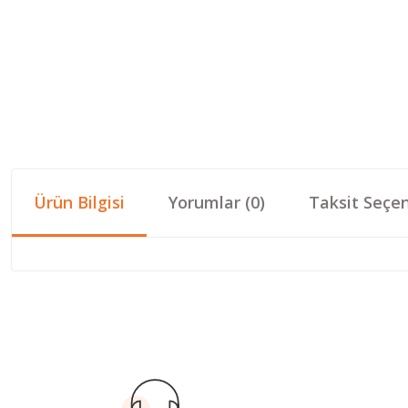
Ürün Bilgisi
Yorumlar (0)
Taksit Seçen
Bu ürünün fiyat bilgisi, resim, ürün açıklamalarında ve diğer konular
Görüş ve önerileriniz için teşekkür ederiz.
Ürün resmi kalitesiz, bozuk veya görüntülenemiyor.
Ürün açıklamasında eksik bilgiler bulunuyor.