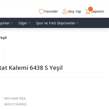
Favoriler
Giriş Yap
Sepetim
yunlar
Diğer
Spor ve Parti Ekipmanları
eşil
at Kalemi 6438 S Yeşil
MAS-6438 YEŞİL
8691217643832