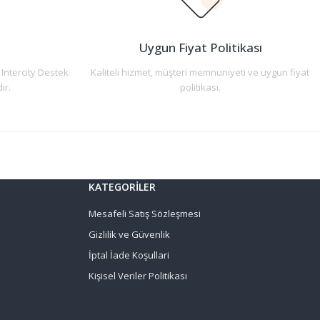
n
Uygun Fiyat Politikası
 Intercity Destek
Kaliteli hizmet, müşteri memnuniyeti ve uygun fiyat
ır.
politikası.
KATEGORİLER
Mesafeli Satış Sözleşmesi
Gizlilik ve Güvenlik
İptal İade Koşullari
Kişisel Veriler Politikası