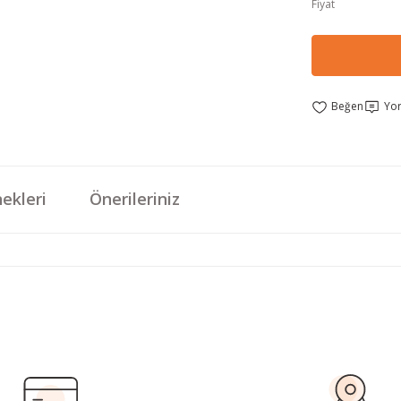
Fiyat
Yo
ekleri
Önerileriniz
da yetersiz gördüğünüz noktaları öneri formunu kullanarak tarafımıza iletebi
Bu ürüne ilk yorumu siz yapın!
Yorum Yaz