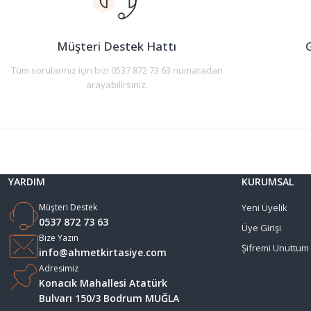
Ürün bilgilerinde hatalar bulunuyor.
Ürün fiyatı diğer sitelerden daha pahalı.
Müşteri Destek Hattı
G
Bu ürüne benzer farklı alternatifler olmalı.
Tüm sorularınız için bizi 0537 872 73 63 numaradan
arayabilirsiniz.
YARDIM
KURUMSAL
Müşteri Destek
Yeni Üyelik
0537 872 73 63
Üye Girişi
Bize Yazın
Şifremi Unuttum
info@ahmetkirtasiye.com
Adresimiz
Konacık Mahallesi Atatürk
Bulvarı 150/3 Bodrum MUĞLA