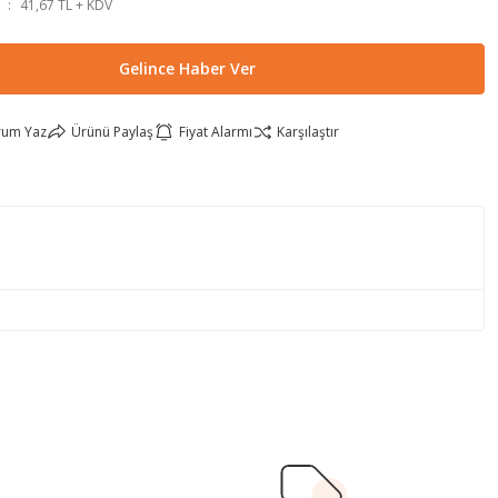
41,67 TL + KDV
Gelince Haber Ver
rum Yaz
Ürünü Paylaş
Fiyat Alarmı
Karşılaştır
lirsiniz.