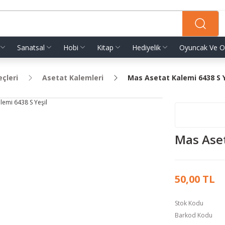
Sanatsal
Hobi
Kitap
Hediyelik
Oyuncak Ve O
eçleri
Asetat Kalemleri
Mas Asetat Kalemi 6438 S Y
Mas Aset
50,00 TL
Stok Kodu
Barkod Kodu