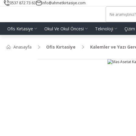
0537 872 73 63
info@ahmetkirtasiye.com
Ofis Kırtasiye
Okul Ve Okul Öncesi
Teknoloji
Çizim
Anasayfa
Ofis Kırtasiye
Kalemler ve Yazı Ger