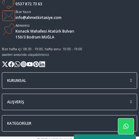
0537 872 73 63
Sıvı Tebeşir Tahta kalemleri
Sıvı ve Sprey Yapıştırıcıları
Bize Yazın
info@ahmetkirtasiye.com
Adresimiz
Tahta Kalem Mürekkepleri
Sümen Takımları ve Deri Ürünler
Konacık Mahallesi Atatürk Bulvarı
150/3 Bodrum MUĞLA
Tahta Kalemleri Ve Silgi
Zımba Teli ve Sökücüleri
Bize hafta içi: 08:30 - 19:00, hafta sonu: 10:00 - 19:00
saatleri arasında ulaşabilirsiniz.
Tebeşirler
Zımbalar
Tükenmez Kalemler
KURUMSAL
ALIŞVERİŞ
KATEGORİLER