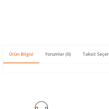
Ürün Bilgisi
Yorumlar (0)
Taksit Seçen
Bu ürünün fiyat bilgisi, resim, ürün açıklamalarında ve diğer konular
Görüş ve önerileriniz için teşekkür ederiz.
Ürün resmi kalitesiz, bozuk veya görüntülenemiyor.
Ürün açıklamasında eksik bilgiler bulunuyor.