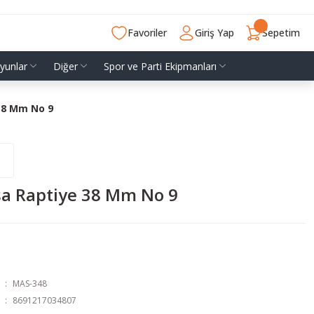
Favoriler
Giriş Yap
Sepetim
yunlar
Diğer
Spor ve Parti Ekipmanları
38 Mm No 9
a Raptiye 38 Mm No 9
MAS-348
8691217034807