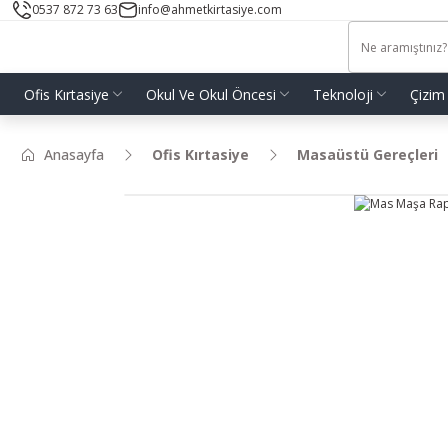
0537 872 73 63
info@ahmetkirtasiye.com
Ofis Kırtasiye
Okul Ve Okul Öncesi
Teknoloji
Çizim
Anasayfa
Ofis Kırtasiye
Masaüstü Gereçleri