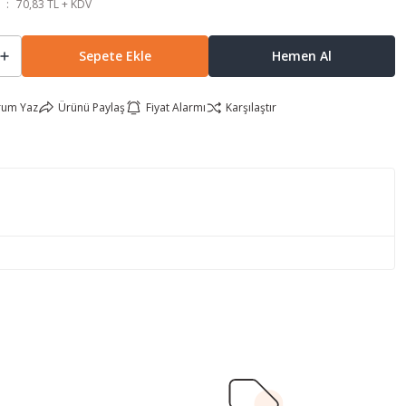
70,83 TL + KDV
Sepete Ekle
Hemen Al
rum Yaz
Ürünü Paylaş
Fiyat Alarmı
Karşılaştır
lirsiniz.