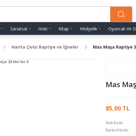
Sanatsal
Hobi
Kitap
Hediyelik
Oyuncak Ve O
Harita Çivisi Raptiye ve İğneler
Mas Maşa Raptiye 
Mas Maş
85,00 TL
Stok Kodu
Barkod Kodu