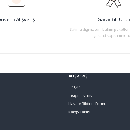
üvenli Alışveriş
Garantili Ürü
Satın aldığınız tüm bakım paketleri
garanti kapsamındad
Gönder
ALIŞVERİŞ
İletişim
İletişim Formu
Havale Bildirim Formu
Kargo Takibi