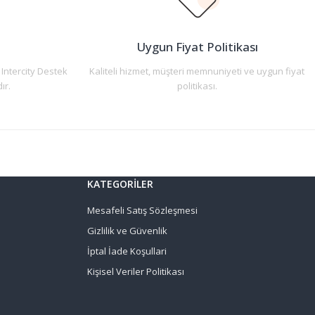
n
Uygun Fiyat Politikası
 Intercity Destek
Kaliteli hizmet, müşteri memnuniyeti ve uygun fiyat
ır.
politikası.
KATEGORİLER
Mesafeli Satış Sözleşmesi
Gizlilik ve Güvenlik
İptal İade Koşullari
Kişisel Veriler Politikası