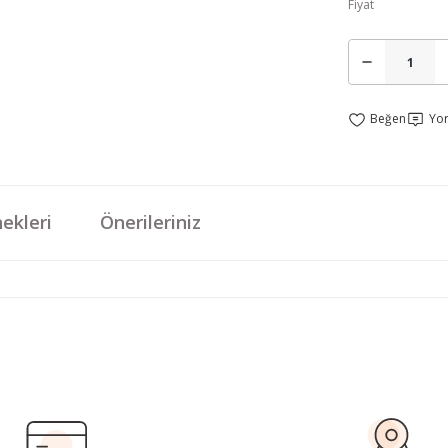
Fiyat
Yo
ekleri
Önerileriniz
da yetersiz gördüğünüz noktaları öneri formunu kullanarak tarafımıza iletebi
Bu ürüne ilk yorumu siz yapın!
Yorum Yaz