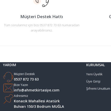
Ürün bilgilerinde hatalar bulunuyor.
Ürün fiyatı diğer sitelerden daha pahalı.
Müşteri Destek Hattı
G
Bu ürüne benzer farklı alternatifler olmalı.
Tüm sorularınız için bizi 0537 872 73 63 numaradan
arayabilirsiniz.
YARDIM
KURUMSAL
Müşteri Destek
Yeni Üyelik
0537 872 73 63
Üye Girişi
Bize Yazın
Şifremi Unuttum
info@ahmetkirtasiye.com
Adresimiz
Konacık Mahallesi Atatürk
Bulvarı 150/3 Bodrum MUĞLA