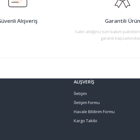
üvenli Alışveriş
Garantili Ürü
Satın aldığınız tüm bakım paketleri
garanti kapsamındad
Gönder
ALIŞVERİŞ
İletişim
İletişim Formu
Havale Bildirim Formu
Kargo Takibi