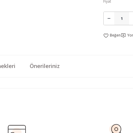
Fiyat
Yo
ekleri
Önerileriniz
da yetersiz gördüğünüz noktaları öneri formunu kullanarak tarafımıza iletebi
Bu ürüne ilk yorumu siz yapın!
Yorum Yaz