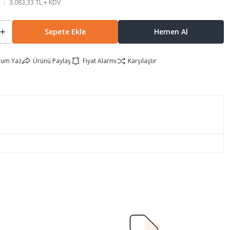
3.083,33 TL + KDV
Sepete Ekle
Hemen Al
rum Yaz
Ürünü Paylaş
Fiyat Alarmı
Karşılaştır
lirsiniz.