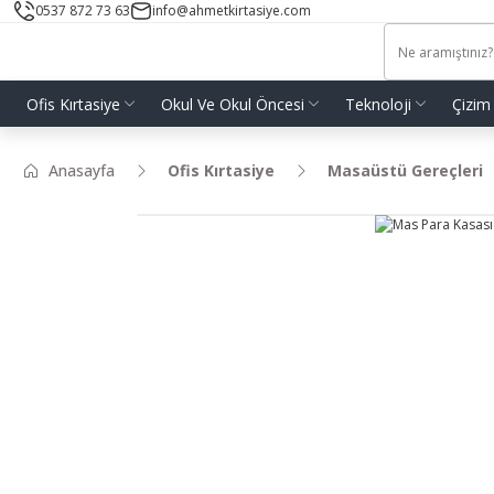
0537 872 73 63
info@ahmetkirtasiye.com
Ofis Kırtasiye
Okul Ve Okul Öncesi
Teknoloji
Çizim
Anasayfa
Ofis Kırtasiye
Masaüstü Gereçleri