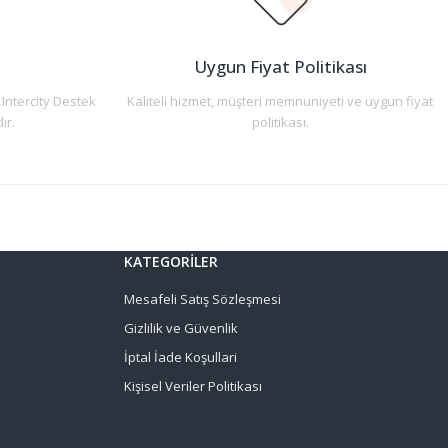
n
Uygun Fiyat Politikası
 Intercity Destek
Kaliteli hizmet, müşteri memnuniyeti ve uygun fiyat
ır.
politikası.
KATEGORİLER
Mesafeli Satış Sözleşmesi
Gizlilik ve Güvenlik
İptal İade Koşullari
Kişisel Veriler Politikası