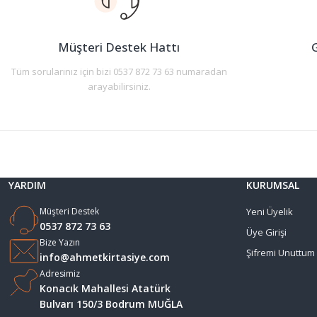
Ürün bilgilerinde hatalar bulunuyor.
Ürün fiyatı diğer sitelerden daha pahalı.
Müşteri Destek Hattı
G
Bu ürüne benzer farklı alternatifler olmalı.
Tüm sorularınız için bizi 0537 872 73 63 numaradan
arayabilirsiniz.
YARDIM
KURUMSAL
Müşteri Destek
Yeni Üyelik
0537 872 73 63
Üye Girişi
Bize Yazın
Şifremi Unuttum
info@ahmetkirtasiye.com
Adresimiz
Konacık Mahallesi Atatürk
Bulvarı 150/3 Bodrum MUĞLA