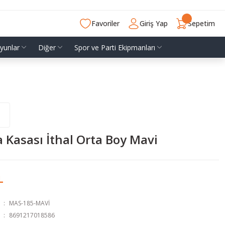
Favoriler
Giriş Yap
Sepetim
yunlar
Diğer
Spor ve Parti Ekipmanları
 Kasası İthal Orta Boy Mavi
L
MAS-185-MAVİ
8691217018586