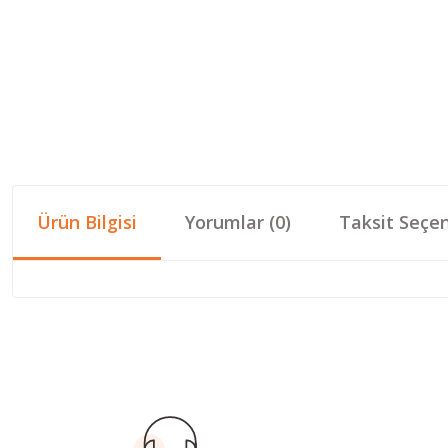
Ürün Bilgisi
Yorumlar (0)
Taksit Seçen
Bu ürünün fiyat bilgisi, resim, ürün açıklamalarında ve diğer konular
Görüş ve önerileriniz için teşekkür ederiz.
Ürün resmi kalitesiz, bozuk veya görüntülenemiyor.
Ürün açıklamasında eksik bilgiler bulunuyor.