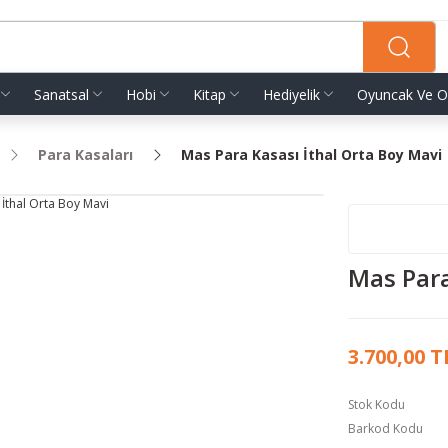
Sanatsal
Hobi
Kitap
Hediyelik
Oyuncak Ve O
Para Kasaları
Mas Para Kasası İthal Orta Boy Mavi
Mas Para
3.700,00 T
Stok Kodu
Barkod Kodu