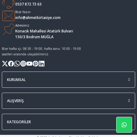
0537 872 73 63
Sıvı Tebeşir Tahta kalemleri
Sıvı ve Sprey Yapıştırıcıları
Bize Yazın
info@ahmetkirtasiye.com
Adresimiz
Tahta Kalem Mürekkepleri
Sümen Takımları ve Deri Ürünler
Konacık Mahallesi Atatürk Bulvarı
150/3 Bodrum MUĞLA
Tahta Kalemleri Ve Silgi
Zımba Teli ve Sökücüleri
Bize hafta içi: 08:30 - 19:00, hafta sonu: 10:00 - 19:00
saatleri arasında ulaşabilirsiniz.
Tebeşirler
Zımbalar
Tükenmez Kalemler
KURUMSAL
ALIŞVERİŞ
KATEGORİLER