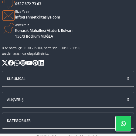
0537 872 73 63
Sıvı Tebeşir Tahta kalemleri
Sıvı ve Sprey Yapıştırıcıları
Bize Yazın
info@ahmetkirtasiye.com
Adresimiz
Tahta Kalem Mürekkepleri
Sümen Takımları ve Deri Ürünler
Konacık Mahallesi Atatürk Bulvarı
150/3 Bodrum MUĞLA
Tahta Kalemleri Ve Silgi
Zımba Teli ve Sökücüleri
Bize hafta içi: 08:30 - 19:00, hafta sonu: 10:00 - 19:00
saatleri arasında ulaşabilirsiniz.
Tebeşirler
Zımbalar
Tükenmez Kalemler
KURUMSAL
ALIŞVERİŞ
KATEGORİLER