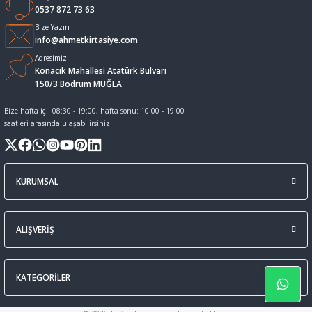
0537 872 73 63
Sıvı Tebeşir Tahta kalemleri
Sıvı ve Sprey Yapıştırıcıları
Bize Yazın
info@ahmetkirtasiye.com
Adresimiz
Tahta Kalem Mürekkepleri
Sümen Takımları ve Deri Ürünler
Konacık Mahallesi Atatürk Bulvarı
150/3 Bodrum MUĞLA
Tahta Kalemleri Ve Silgi
Zımba Teli ve Sökücüleri
Bize hafta içi: 08:30 - 19:00, hafta sonu: 10:00 - 19:00
saatleri arasında ulaşabilirsiniz.
Tebeşirler
Zımbalar
Tükenmez Kalemler
KURUMSAL
ALIŞVERİŞ
KATEGORİLER