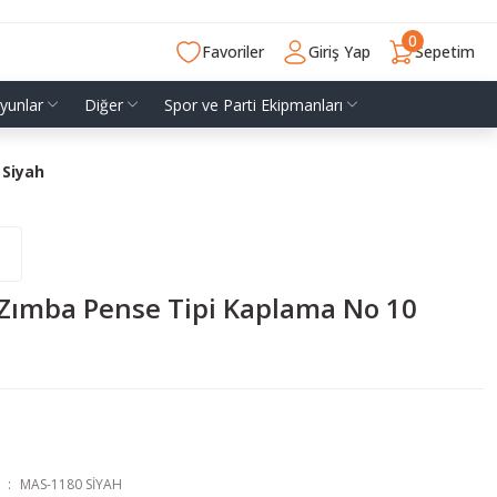
0
Favoriler
Giriş Yap
Sepetim
yunlar
Diğer
Spor ve Parti Ekipmanları
 Siyah
 Zımba Pense Tipi Kaplama No 10
MAS-1180 SİYAH