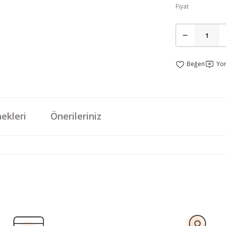
Fiyat
Yo
ekleri
Önerileriniz
da yetersiz gördüğünüz noktaları öneri formunu kullanarak tarafımıza iletebi
Bu ürüne ilk yorumu siz yapın!
Yorum Yaz