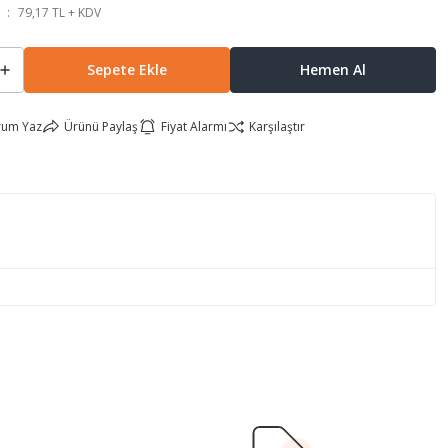
79,17 TL + KDV
Sepete Ekle
Hemen Al
rum Yaz
Ürünü Paylaş
Fiyat Alarmı
Karşılaştır
lirsiniz.