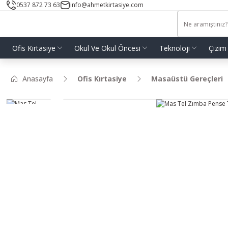
0537 872 73 63
info@ahmetkirtasiye.com
Ofis Kırtasiye
Okul Ve Okul Öncesi
Teknoloji
Çizim
Anasayfa
Ofis Kırtasiye
Masaüstü Gereçleri