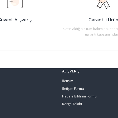
üvenli Alışveriş
Garantili Ürü
Satın aldığınız tüm bakım paketleri
garanti kapsamındad
Gönder
ALIŞVERİŞ
İletişim
İletişim Formu
Havale Bildirim Formu
Kargo Takibi