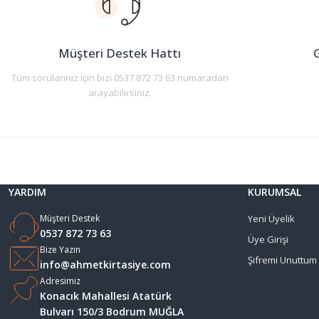
Ürün bilgilerinde hatalar bulunuyor.
Ürün fiyatı diğer sitelerden daha pahalı.
Müşteri Destek Hattı
G
Bu ürüne benzer farklı alternatifler olmalı.
Tüm sorularınız için bizi 0537 872 73 63 numaradan
arayabilirsiniz.
YARDIM
KURUMSAL
Müşteri Destek
Yeni Üyelik
0537 872 73 63
Üye Girişi
Bize Yazın
Şifremi Unuttum
info@ahmetkirtasiye.com
Adresimiz
Konacık Mahallesi Atatürk
Bulvarı 150/3 Bodrum MUĞLA