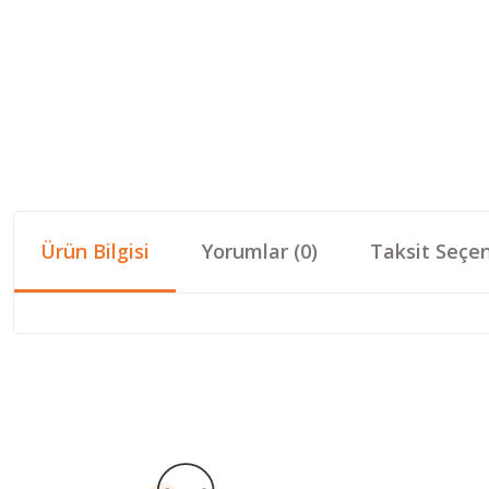
Ürün Bilgisi
Yorumlar (0)
Taksit Seçen
Bu ürünün fiyat bilgisi, resim, ürün açıklamalarında ve diğer konular
Görüş ve önerileriniz için teşekkür ederiz.
Ürün resmi kalitesiz, bozuk veya görüntülenemiyor.
Ürün açıklamasında eksik bilgiler bulunuyor.