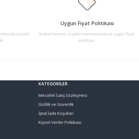
n
Uygun Fiyat Politikası
 Intercity Destek
Kaliteli hizmet, müşteri memnuniyeti ve uygun fiyat
ır.
politikası.
KATEGORİLER
Mesafeli Satış Sözleşmesi
Gizlilik ve Güvenlik
İptal İade Koşullari
Kişisel Veriler Politikası