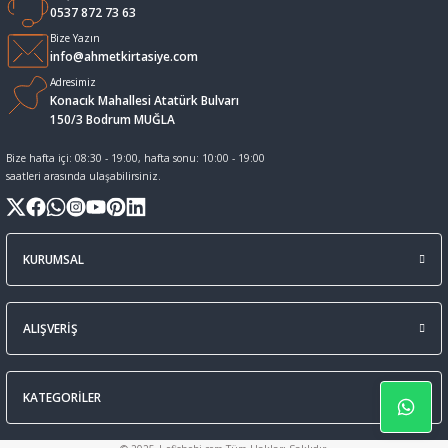
0537 872 73 63
Sıvı Tebeşir Tahta kalemleri
Sıvı ve Sprey Yapıştırıcıları
Bize Yazın
info@ahmetkirtasiye.com
Adresimiz
Tahta Kalem Mürekkepleri
Sümen Takımları ve Deri Ürünler
Konacık Mahallesi Atatürk Bulvarı
150/3 Bodrum MUĞLA
Tahta Kalemleri Ve Silgi
Zımba Teli ve Sökücüleri
Bize hafta içi: 08:30 - 19:00, hafta sonu: 10:00 - 19:00
saatleri arasında ulaşabilirsiniz.
Tebeşirler
Zımbalar
Tükenmez Kalemler
KURUMSAL
ALIŞVERİŞ
KATEGORİLER