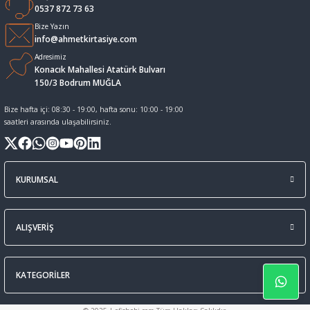
0537 872 73 63
Sıvı Tebeşir Tahta kalemleri
Sıvı ve Sprey Yapıştırıcıları
Bize Yazın
info@ahmetkirtasiye.com
Adresimiz
Tahta Kalem Mürekkepleri
Sümen Takımları ve Deri Ürünler
Konacık Mahallesi Atatürk Bulvarı
150/3 Bodrum MUĞLA
Tahta Kalemleri Ve Silgi
Zımba Teli ve Sökücüleri
Bize hafta içi: 08:30 - 19:00, hafta sonu: 10:00 - 19:00
saatleri arasında ulaşabilirsiniz.
Tebeşirler
Zımbalar
Tükenmez Kalemler
KURUMSAL
ALIŞVERİŞ
KATEGORİLER