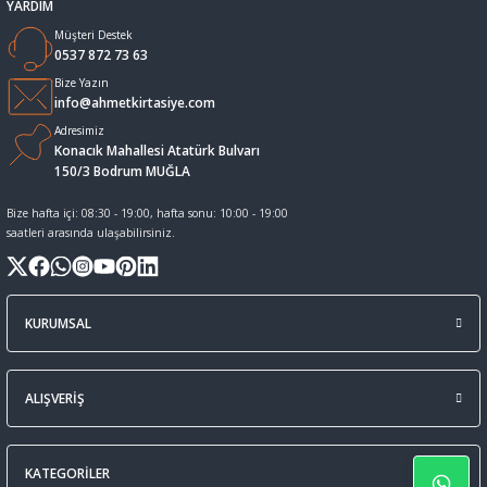
YARDIM
Müşteri Destek
Sıvı Tebeşir Tahta kalemleri
Sıvı ve Sprey Yapıştırıcıları
0537 872 73 63
Bize Yazın
Tahta Kalem Mürekkepleri
Sümen Takımları ve Deri Ürünler
info@ahmetkirtasiye.com
Adresimiz
Konacık Mahallesi Atatürk Bulvarı
Tahta Kalemleri Ve Silgi
Zımba Teli ve Sökücüleri
150/3 Bodrum MUĞLA
Tebeşirler
Zımbalar
Bize hafta içi: 08:30 - 19:00, hafta sonu: 10:00 - 19:00
saatleri arasında ulaşabilirsiniz.
Tükenmez Kalemler
KURUMSAL
ALIŞVERİŞ
KATEGORİLER