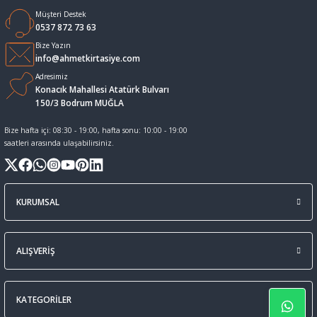
Müşteri Destek
Sıvı Tebeşir Tahta kalemleri
Sıvı ve Sprey Yapıştırıcıları
0537 872 73 63
Bize Yazın
info@ahmetkirtasiye.com
Tahta Kalem Mürekkepleri
Sümen Takımları ve Deri Ürünler
Adresimiz
Konacık Mahallesi Atatürk Bulvarı
Tahta Kalemleri Ve Silgi
Zımba Teli ve Sökücüleri
150/3 Bodrum MUĞLA
Bize hafta içi: 08:30 - 19:00, hafta sonu: 10:00 - 19:00
Tebeşirler
Zımbalar
saatleri arasında ulaşabilirsiniz.
Tükenmez Kalemler
KURUMSAL
ALIŞVERİŞ
KATEGORİLER