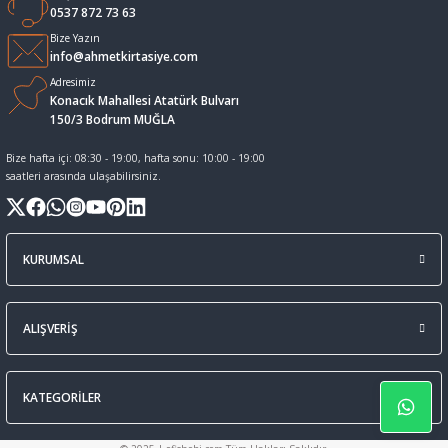
0537 872 73 63
Sıvı Tebeşir Tahta kalemleri
Sıvı ve Sprey Yapıştırıcıları
Bize Yazın
info@ahmetkirtasiye.com
Adresimiz
Tahta Kalem Mürekkepleri
Sümen Takımları ve Deri Ürünler
Konacık Mahallesi Atatürk Bulvarı
150/3 Bodrum MUĞLA
Tahta Kalemleri Ve Silgi
Zımba Teli ve Sökücüleri
Bize hafta içi: 08:30 - 19:00, hafta sonu: 10:00 - 19:00
saatleri arasında ulaşabilirsiniz.
Tebeşirler
Zımbalar
Tükenmez Kalemler
KURUMSAL
ALIŞVERİŞ
KATEGORİLER