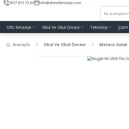
0537 872 73 63
info@ahmetkirtasiye.com
Ofis Kırtasiye
Okul Ve Okul Öncesi
Teknoloji
Çizim
Anasayfa
Okul Ve Okul Öncesi
Matara-Suluk