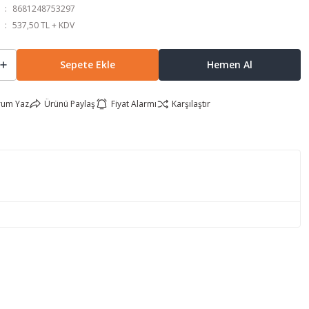
8681248753297
537,50 TL + KDV
Sepete Ekle
Hemen Al
rum Yaz
Ürünü Paylaş
Fiyat Alarmı
Karşılaştır
lirsiniz.