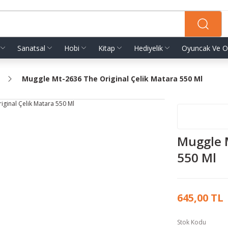
Sanatsal
Hobi
Kitap
Hediyelik
Oyuncak Ve O
Muggle Mt-2636 The Original Çelik Matara 550 Ml
Muggle M
550 Ml
645,00 TL
Stok Kodu