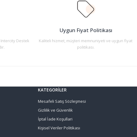
n
Uygun Fiyat Politikası
 Intercity Destek
Kaliteli hizmet, müşteri memnuniyeti ve uygun fiyat
ır.
politikası.
KATEGORİLER
Mesafeli Satış Sözleşmesi
Gizlilik ve Güvenlik
İptal İade Koşullari
Kişisel Veriler Politikası