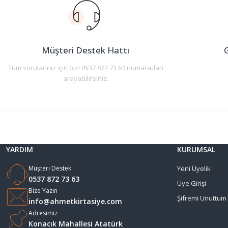
Ürün açıklamasında eksik bilgiler bulunuyor.
Ürün bilgilerinde hatalar bulunuyor.
Ürün fiyatı diğer sitelerden daha pahalı.
Müşteri Destek Hattı
G
Bu ürüne benzer farklı alternatifler olmalı.
Tüm sorularınız için bizi 0537 872 73 63 numaradan
arayabilirsiniz.
YARDIM
KURUMSAL
Müşteri Destek
Yeni Üyelik
0537 872 73 63
Üye Girişi
Bize Yazın
Şifremi Unuttum
info@ahmetkirtasiye.com
Adresimiz
Konacık Mahallesi Atatürk