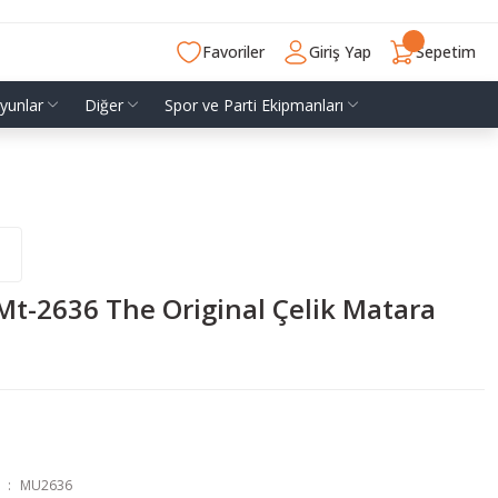
Favoriler
Giriş Yap
Sepetim
yunlar
Diğer
Spor ve Parti Ekipmanları
t-2636 The Original Çelik Matara
MU2636