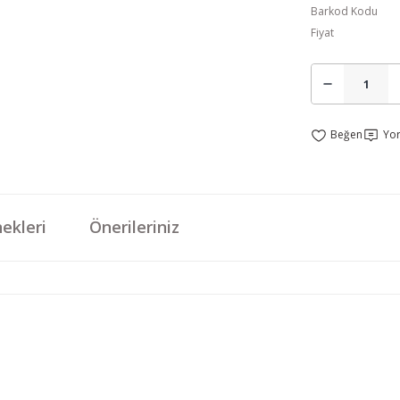
Barkod Kodu
Fiyat
Yo
ekleri
Önerileriniz
da yetersiz gördüğünüz noktaları öneri formunu kullanarak tarafımıza iletebi
Bu ürüne ilk yorumu siz yapın!