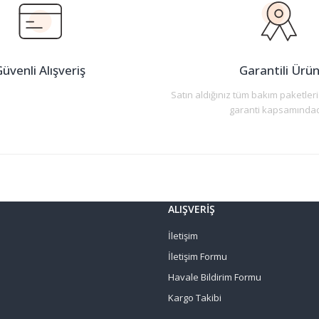
Yorum Yaz
üvenli Alışveriş
Garantili Ürü
Satın aldığınız tüm bakım paketleri
garanti kapsamındad
Gönder
ALIŞVERİŞ
İletişim
İletişim Formu
Havale Bildirim Formu
Kargo Takibi