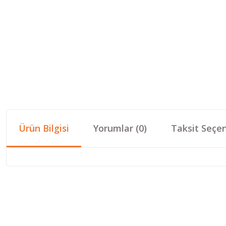
Ürün Bilgisi
Yorumlar (0)
Taksit Seçen
Bu ürünün fiyat bilgisi, resim, ürün açıklamalarında ve diğer konular
Görüş ve önerileriniz için teşekkür ederiz.
Ürün resmi kalitesiz, bozuk veya görüntülenemiyor.