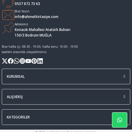
0537 872 73 63
Sıvı Tebeşir Tahta kalemleri
Sıvı ve Sprey Yapıştırıcıları
Bize Yazın
info@ahmetkirtasiye.com
Adresimiz
Tahta Kalem Mürekkepleri
Sümen Takımları ve Deri Ürünler
Konacık Mahallesi Atatürk Bulvarı
150/3 Bodrum MUĞLA
Tahta Kalemleri Ve Silgi
Zımba Teli ve Sökücüleri
Bize hafta içi: 08:30 - 19:00, hafta sonu: 10:00 - 19:00
saatleri arasında ulaşabilirsiniz.
Tebeşirler
Zımbalar
Tükenmez Kalemler
KURUMSAL
ALIŞVERİŞ
KATEGORİLER